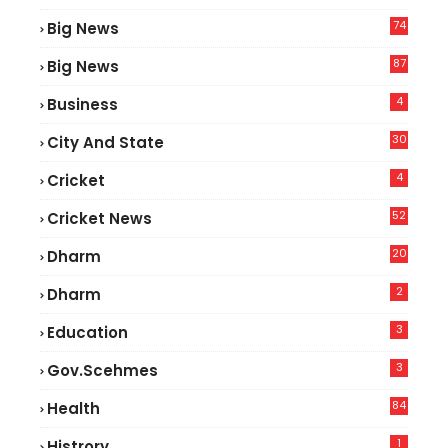
74
Big News
2
87
Big News
7
4
Business
30
City And State
4
Cricket
52
Cricket News
3
20
Dharm
2
Dharm
3
Education
3
Gov.scehmes
84
Health
5
1
Histrory