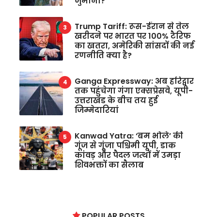
जुर्माना?
Trump Tariff: रूस-ईरान से तेल
खरीदने पर भारत पर 100% टैरिफ
का खतरा, अमेरिकी सांसदों की नई
रणनीति क्या है?
Ganga Expressway: अब हरिद्वार
तक पहुंचेगा गंगा एक्सप्रेसवे, यूपी-
उत्तराखंड के बीच तय हुई
जिम्मेदारियां
Kanwad Yatra: ‘बम भोले’ की
गूंज से गूंजा पश्चिमी यूपी, डाक
कांवड़ और पैदल जत्थों में उमड़ा
शिवभक्तों का सैलाब
POPULAR POSTS