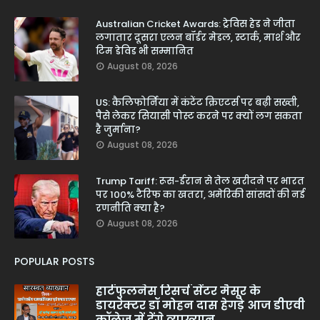
Australian Cricket Awards: ट्रेविस हेड ने जीता
लगातार दूसरा एलन बॉर्डर मेडल, स्टार्क, मार्श और
टिम डेविड भी सम्मानित
August 08, 2026
US: कैलिफोर्निया में कंटेंट क्रिएटर्स पर बढ़ी सख्ती,
पैसे लेकर सियासी पोस्ट करने पर क्यों लग सकता
है जुर्माना?
August 08, 2026
Trump Tariff: रूस-ईरान से तेल खरीदने पर भारत
पर 100% टैरिफ का खतरा, अमेरिकी सांसदों की नई
रणनीति क्या है?
August 08, 2026
POPULAR POSTS
हार्टफुलनेस रिसर्च सेंटर मैसूर के
डायरेक्टर डॉ मोहन दास हेगड़े आज डीएवी
कॉलेज में देंगे व्याख्यान