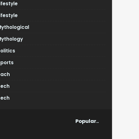
ifestyle
ifestyle
ythological
Mythology
olitics
Sports
Tach
Tech
Tech
Popular..