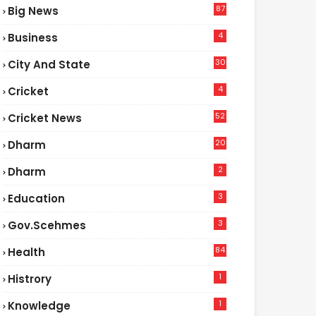
87
Big News
9
4
Business
30
City And State
4
Cricket
52
Cricket News
5
20
Dharm
2
Dharm
3
Education
3
Gov.scehmes
84
Health
8
1
Histrory
1
Knowledge