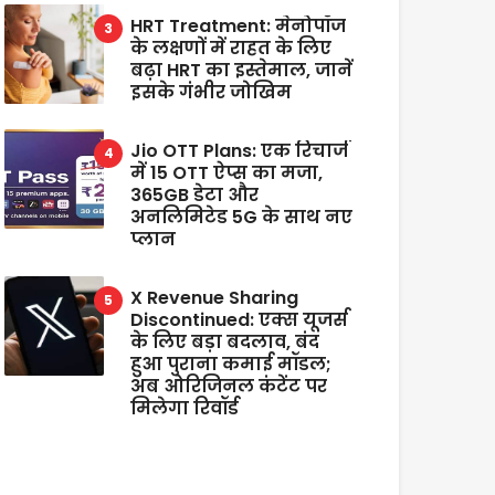
HRT Treatment: मेनोपॉज
के लक्षणों में राहत के लिए
बढ़ा HRT का इस्तेमाल, जानें
इसके गंभीर जोखिम
Jio OTT Plans: एक रिचार्ज
में 15 OTT ऐप्स का मजा,
365GB डेटा और
अनलिमिटेड 5G के साथ नए
प्लान
X Revenue Sharing
Discontinued: एक्स यूजर्स
के लिए बड़ा बदलाव, बंद
हुआ पुराना कमाई मॉडल;
अब ओरिजिनल कंटेंट पर
मिलेगा रिवॉर्ड