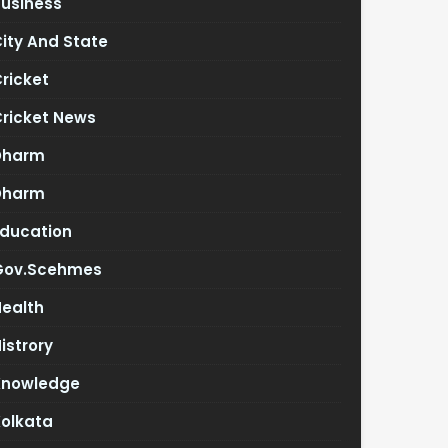
Business
ity And State
ricket
Cricket News
Dharm
Dharm
Education
Gov.scehmes
Health
istrory
Knowledge
Kolkata