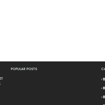
POPULAR POSTS
C
ादा
,