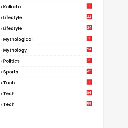
1
Kolkata
22
Lifestyle
9
24
Lifestyle
7
9
Mythological
24
Mythology
3
Politics
32
Sports
1
Tach
66
Tech
9
58
Tech
9