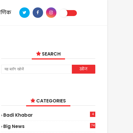
ाणिक
SEARCH
CATEGORIES
4
Badi Khabar
74
Big News
2