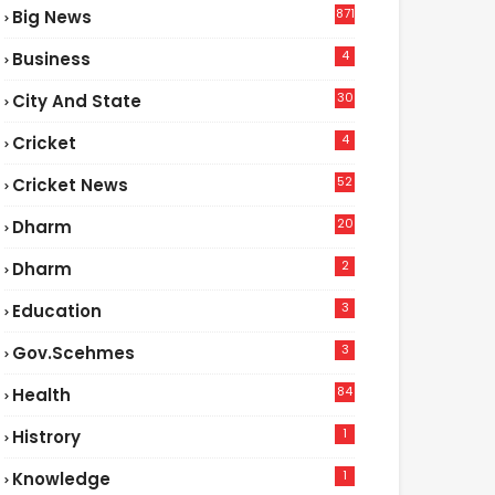
871
Big News
4
Business
30
City And State
4
Cricket
52
Cricket News
2
20
Dharm
2
Dharm
3
Education
3
Gov.scehmes
84
Health
5
1
Histrory
1
Knowledge