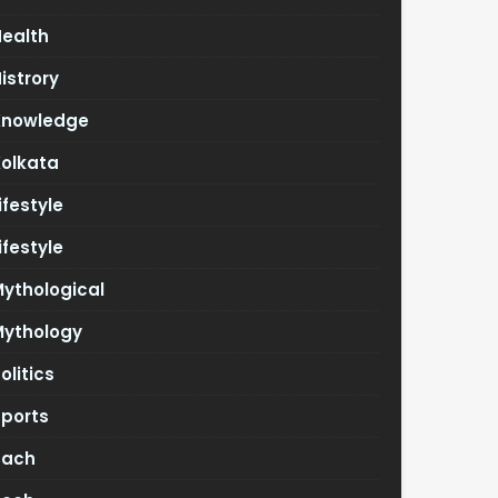
Health
istrory
Knowledge
Kolkata
ifestyle
ifestyle
ythological
Mythology
olitics
Sports
Tach