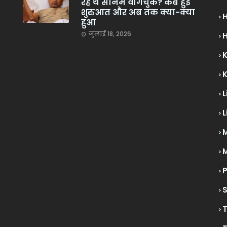
रहे थे सोनम वांगचुक? कब हुई
शुरुआत और अब तक क्या-क्या
हुआ
जुलाई 18, 2026
H
L
L
M
P