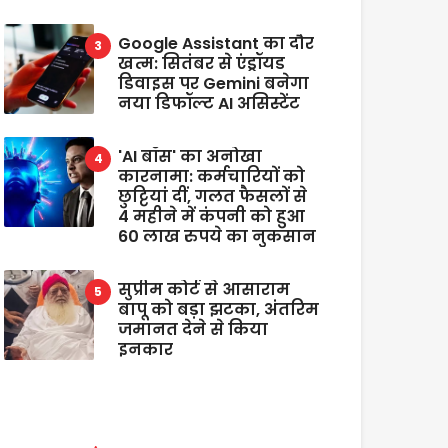
Google Assistant का दौर
खत्म: सितंबर से एंड्रॉयड
डिवाइस पर Gemini बनेगा
नया डिफॉल्ट AI असिस्टेंट
'AI बॉस' का अनोखा
कारनामा: कर्मचारियों को
छुट्टियां दीं, गलत फैसलों से
4 महीने में कंपनी को हुआ
60 लाख रुपये का नुकसान
सुप्रीम कोर्ट से आसाराम
बापू को बड़ा झटका, अंतरिम
जमानत देने से किया
इनकार