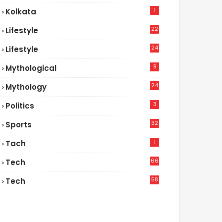
1
Kolkata
22
Lifestyle
9
24
Lifestyle
7
9
Mythological
24
Mythology
3
Politics
32
Sports
1
Tach
66
Tech
9
58
Tech
6