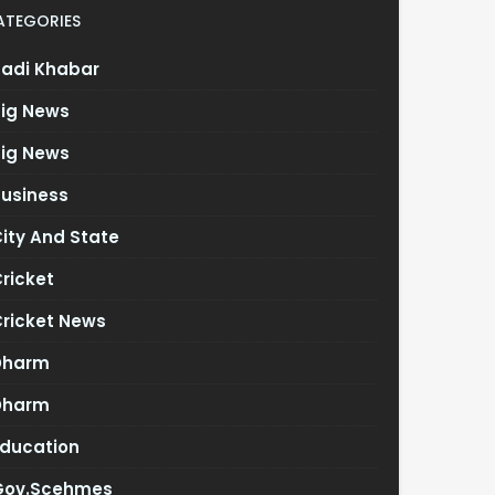
ATEGORIES
Badi Khabar
Big News
Big News
Business
ity And State
ricket
Cricket News
Dharm
Dharm
Education
Gov.scehmes