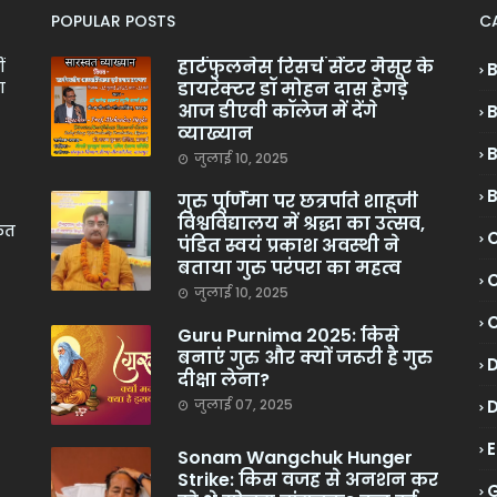
POPULAR POSTS
C
हार्टफुलनेस रिसर्च सेंटर मैसूर के
ं
डायरेक्टर डॉ मोहन दास हेगड़े
ा
आज डीएवी कॉलेज में देंगे
व्याख्यान
जुलाई 10, 2025
गुरु पूर्णिमा पर छत्रपति शाहूजी
विश्वविद्यालय में श्रद्धा का उत्सव,
केत
C
पंडित स्वयं प्रकाश अवस्थी ने
बताया गुरु परंपरा का महत्व
C
जुलाई 10, 2025
Guru Purnima 2025: किसे
बनाएं गुरु और क्यों जरूरी है गुरु
दीक्षा लेना?
जुलाई 07, 2025
Sonam Wangchuk Hunger
Strike: किस वजह से अनशन कर