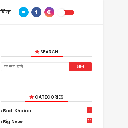
ाणिक
SEARCH
CATEGORIES
4
Badi Khabar
74
Big News
2