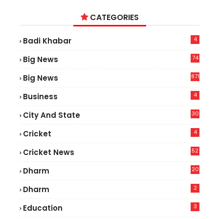
CATEGORIES
4
Badi Khabar
74
Big News
2
871
Big News
4
Business
30
City And State
4
Cricket
52
Cricket News
2
20
Dharm
2
Dharm
3
Education