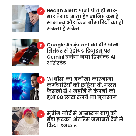
Health Alert: पानी पीते ही बार-
बार पेशाब आता है? जानिए कब है
सामान्य और किन बीमारियों का हो
सकता है संकेत
Google Assistant का दौर खत्म:
सितंबर से एंड्रॉयड डिवाइस पर
Gemini बनेगा नया डिफॉल्ट AI
असिस्टेंट
'AI बॉस' का अनोखा कारनामा:
कर्मचारियों को छुट्टियां दीं, गलत
फैसलों से 4 महीने में कंपनी को
हुआ 60 लाख रुपये का नुकसान
सुप्रीम कोर्ट से आसाराम बापू को
बड़ा झटका, अंतरिम जमानत देने से
किया इनकार