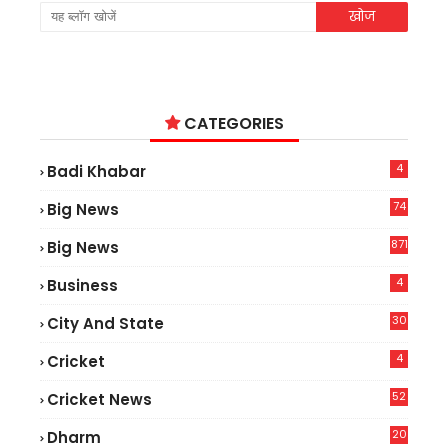
CATEGORIES
4
Badi Khabar
74
Big News
2
871
Big News
4
Business
30
City And State
4
Cricket
52
Cricket News
2
20
Dharm