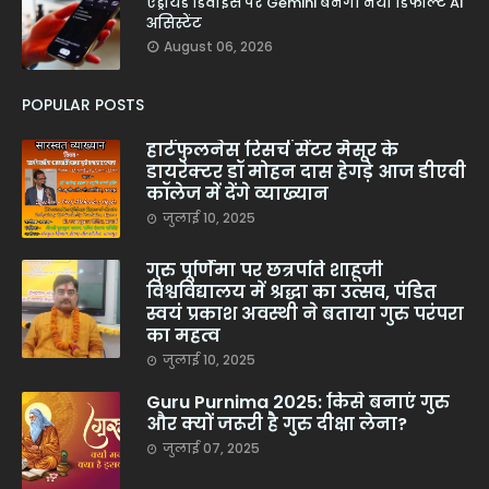
एंड्रॉयड डिवाइस पर Gemini बनेगा नया डिफॉल्ट AI
असिस्टेंट
August 06, 2026
POPULAR POSTS
हार्टफुलनेस रिसर्च सेंटर मैसूर के
डायरेक्टर डॉ मोहन दास हेगड़े आज डीएवी
कॉलेज में देंगे व्याख्यान
जुलाई 10, 2025
गुरु पूर्णिमा पर छत्रपति शाहूजी
विश्वविद्यालय में श्रद्धा का उत्सव, पंडित
स्वयं प्रकाश अवस्थी ने बताया गुरु परंपरा
का महत्व
जुलाई 10, 2025
Guru Purnima 2025: किसे बनाएं गुरु
और क्यों जरूरी है गुरु दीक्षा लेना?
जुलाई 07, 2025