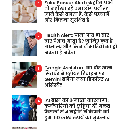
Fake Paneer Alert: कहीं आप भी
तो नहीं खा रहे एनालॉग पनीर?
जानें कैसे बनता है, कैसे पहचानें
और कितना सुरक्षित है
Health Alert: पानी पीते ही बार-
बार पेशाब आता है? जानिए कब है
सामान्य और किन बीमारियों का हो
सकता है संकेत
Google Assistant का दौर खत्म:
सितंबर से एंड्रॉयड डिवाइस पर
Gemini बनेगा नया डिफॉल्ट AI
असिस्टेंट
'AI बॉस' का अनोखा कारनामा:
कर्मचारियों को छुट्टियां दीं, गलत
फैसलों से 4 महीने में कंपनी को
हुआ 60 लाख रुपये का नुकसान