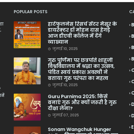
POPULAR POSTS
C
हार्टफुलनेस रिसर्च सेंटर मैसूर के
ादा
डायरेक्टर डॉ मोहन दास हेगड़े
,
आज डीएवी कॉलेज में देंगे
व्याख्यान
जुलाई 10, 2025
गुरु पूर्णिमा पर छत्रपति शाहूजी
विश्वविद्यालय में श्रद्धा का उत्सव,
C
पंडित स्वयं प्रकाश अवस्थी ने
बताया गुरु परंपरा का महत्व
C
जुलाई 10, 2025
ं
नें
Guru Purnima 2025: किसे
बनाएं गुरु और क्यों जरूरी है गुरु
दीक्षा लेना?
जुलाई 07, 2025
Sonam Wangchuk Hunger