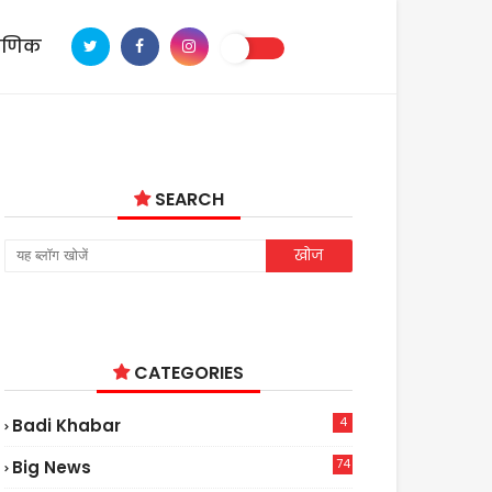
ाणिक
SEARCH
CATEGORIES
4
Badi Khabar
74
Big News
2