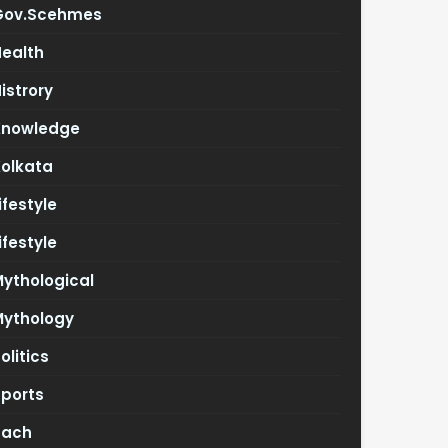
Gov.scehmes
Health
istrory
Knowledge
Kolkata
ifestyle
ifestyle
ythological
Mythology
olitics
Sports
Tach