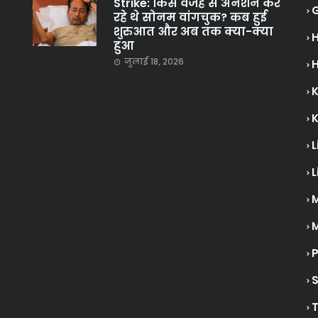
Strike: किस वजह से अनशन कर
रहे थे सोनम वांगचुक? कब हुई
शुरुआत और अब तक क्या-क्या
हुआ
जुलाई 18, 2026
H
L
L
M
P