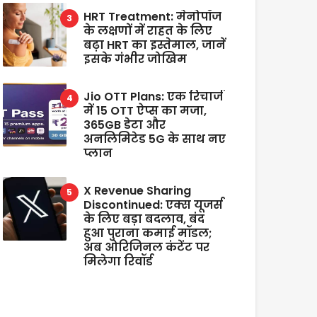
HRT Treatment: मेनोपॉज
के लक्षणों में राहत के लिए
बढ़ा HRT का इस्तेमाल, जानें
इसके गंभीर जोखिम
Jio OTT Plans: एक रिचार्ज
में 15 OTT ऐप्स का मजा,
365GB डेटा और
अनलिमिटेड 5G के साथ नए
प्लान
X Revenue Sharing
Discontinued: एक्स यूजर्स
के लिए बड़ा बदलाव, बंद
हुआ पुराना कमाई मॉडल;
अब ओरिजिनल कंटेंट पर
मिलेगा रिवॉर्ड