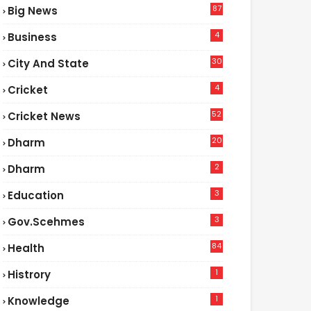
87
Big News
9
4
Business
30
City And State
4
Cricket
52
Cricket News
5
20
Dharm
2
Dharm
3
Education
3
Gov.scehmes
84
Health
8
1
Histrory
1
Knowledge