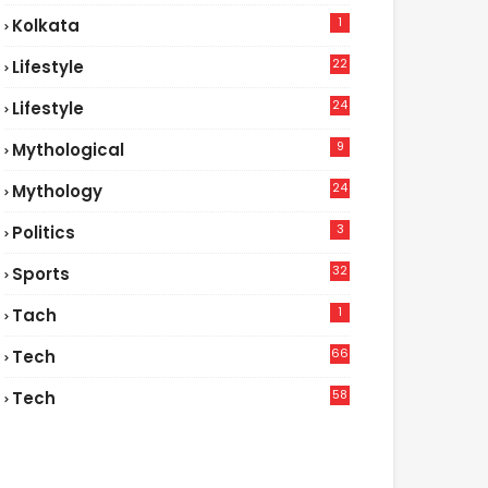
1
Kolkata
22
Lifestyle
9
24
Lifestyle
7
9
Mythological
24
Mythology
3
Politics
32
Sports
1
Tach
66
Tech
9
58
Tech
9