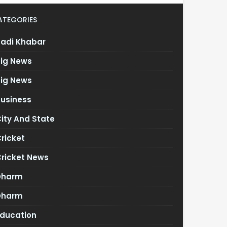
ATEGORIES
Badi Khabar
Big News
Big News
Business
ity And State
ricket
Cricket News
Dharm
Dharm
Education