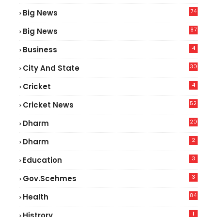
74
Big News
2
87
Big News
9
4
Business
30
City And State
4
Cricket
52
Cricket News
5
20
Dharm
2
Dharm
3
Education
3
Gov.scehmes
84
Health
8
1
Histrory