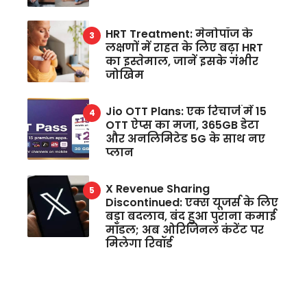
HRT Treatment: मेनोपॉज के
लक्षणों में राहत के लिए बढ़ा HRT
का इस्तेमाल, जानें इसके गंभीर
जोखिम
Jio OTT Plans: एक रिचार्ज में 15
OTT ऐप्स का मजा, 365GB डेटा
और अनलिमिटेड 5G के साथ नए
प्लान
X Revenue Sharing
Discontinued: एक्स यूजर्स के लिए
बड़ा बदलाव, बंद हुआ पुराना कमाई
मॉडल; अब ओरिजिनल कंटेंट पर
मिलेगा रिवॉर्ड