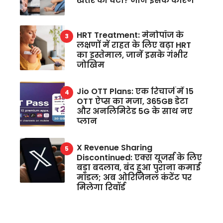
खतरे की घंटी? जानें इसके कारण
HRT Treatment: मेनोपॉज के
लक्षणों में राहत के लिए बढ़ा HRT
का इस्तेमाल, जानें इसके गंभीर
जोखिम
Jio OTT Plans: एक रिचार्ज में 15
OTT ऐप्स का मजा, 365GB डेटा
और अनलिमिटेड 5G के साथ नए
प्लान
X Revenue Sharing
Discontinued: एक्स यूजर्स के लिए
बड़ा बदलाव, बंद हुआ पुराना कमाई
मॉडल; अब ओरिजिनल कंटेंट पर
मिलेगा रिवॉर्ड