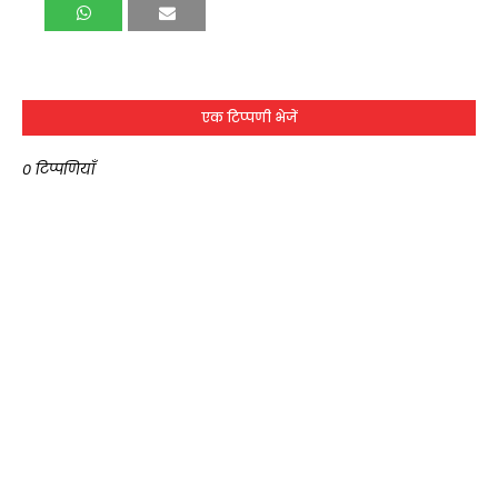
एक टिप्पणी भेजें
0 टिप्पणियाँ