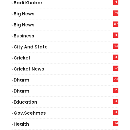
4
Badi Khabar
74
Big News
2
87
Big News
9
4
Business
30
City And State
4
Cricket
52
Cricket News
5
20
Dharm
2
Dharm
3
Education
3
Gov.scehmes
84
Health
8