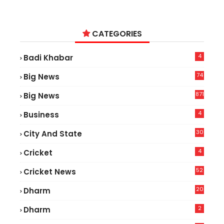
CATEGORIES
4
Badi Khabar
74
Big News
2
871
Big News
4
Business
30
City And State
4
Cricket
52
Cricket News
2
20
Dharm
2
Dharm