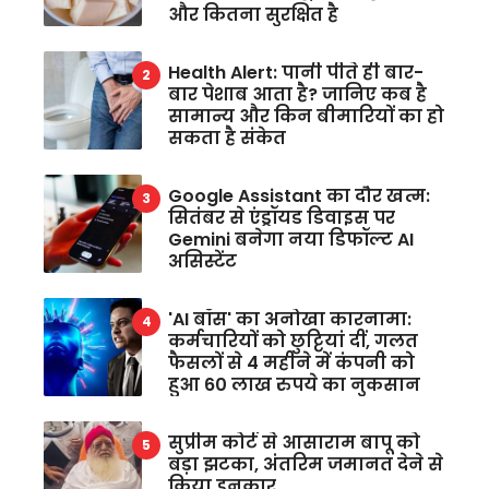
और कितना सुरक्षित है
Health Alert: पानी पीते ही बार-
बार पेशाब आता है? जानिए कब है
सामान्य और किन बीमारियों का हो
सकता है संकेत
Google Assistant का दौर खत्म:
सितंबर से एंड्रॉयड डिवाइस पर
Gemini बनेगा नया डिफॉल्ट AI
असिस्टेंट
'AI बॉस' का अनोखा कारनामा:
कर्मचारियों को छुट्टियां दीं, गलत
फैसलों से 4 महीने में कंपनी को
हुआ 60 लाख रुपये का नुकसान
सुप्रीम कोर्ट से आसाराम बापू को
बड़ा झटका, अंतरिम जमानत देने से
किया इनकार