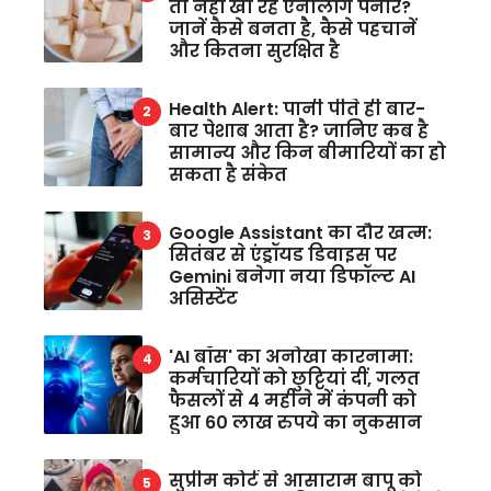
तो नहीं खा रहे एनालॉग पनीर?
जानें कैसे बनता है, कैसे पहचानें
और कितना सुरक्षित है
Health Alert: पानी पीते ही बार-
बार पेशाब आता है? जानिए कब है
सामान्य और किन बीमारियों का हो
सकता है संकेत
Google Assistant का दौर खत्म:
सितंबर से एंड्रॉयड डिवाइस पर
Gemini बनेगा नया डिफॉल्ट AI
असिस्टेंट
'AI बॉस' का अनोखा कारनामा:
कर्मचारियों को छुट्टियां दीं, गलत
फैसलों से 4 महीने में कंपनी को
हुआ 60 लाख रुपये का नुकसान
सुप्रीम कोर्ट से आसाराम बापू को