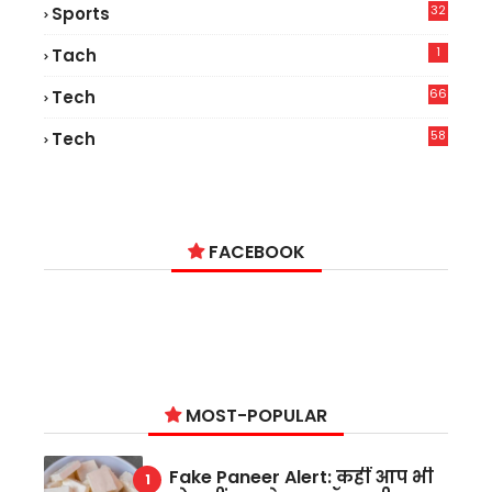
32
Sports
1
Tach
66
Tech
9
58
Tech
6
FACEBOOK
MOST-POPULAR
Fake Paneer Alert: कहीं आप भी