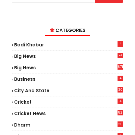
CATEGORIES
4
Badi Khabar
74
Big News
2
871
Big News
4
Business
30
City And State
4
Cricket
52
Cricket News
2
20
Dharm