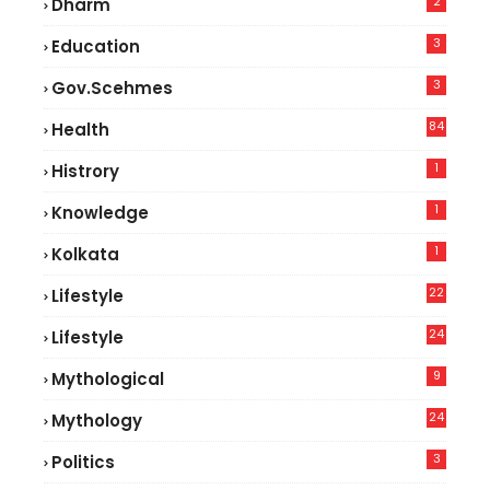
2
Dharm
3
Education
3
Gov.scehmes
84
Health
5
1
Histrory
1
Knowledge
1
Kolkata
22
Lifestyle
9
24
Lifestyle
7
9
Mythological
24
Mythology
3
Politics