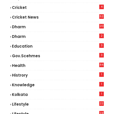
4
Cricket
52
Cricket News
2
20
Dharm
2
Dharm
3
Education
3
Gov.scehmes
84
Health
5
1
Histrory
1
Knowledge
1
Kolkata
22
Lifestyle
9
24
Lifestyle