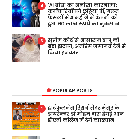
'AI बॉस' का अनोखा कारनामा:
कर्मचारियों को छुट्टियां दीं, गलत
फैसलों से 4 महीने में कंपनी को
हुआ 60 लाख रुपये का नुकसान
सुप्रीम कोर्ट से आसाराम बापू को
बड़ा झटका, अंतरिम जमानत देने से
किया इनकार
POPULAR POSTS
हार्टफुलनेस रिसर्च सेंटर मैसूर के
डायरेक्टर डॉ मोहन दास हेगड़े आज
डीएवी कॉलेज में देंगे व्याख्यान