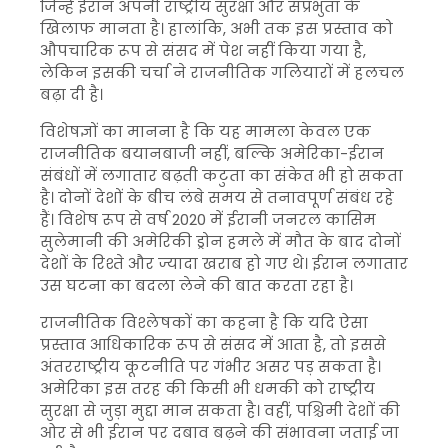
जिन्हें ईरान अपनी राष्ट्रीय सुरक्षा और संप्रभुता के
खिलाफ मानता है। हालांकि, अभी तक इस प्रस्ताव को
औपचारिक रूप से संसद में पेश नहीं किया गया है,
लेकिन इसकी चर्चा ने राजनीतिक गलियारों में हलचल
बढ़ा दी है।
विशेषज्ञों का मानना है कि यह मामला केवल एक
राजनीतिक बयानबाजी नहीं, बल्कि अमेरिका-ईरान
संबंधों में लगातार बढ़ती कटुता का संकेत भी हो सकता
है। दोनों देशों के बीच लंबे समय से तनावपूर्ण संबंध रहे
हैं। विशेष रूप से वर्ष 2020 में ईरानी जनरल कासिम
सुलेमानी की अमेरिकी ड्रोन हमले में मौत के बाद दोनों
देशों के रिश्ते और ज्यादा खराब हो गए थे। ईरान लगातार
उस घटना का बदला लेने की बात करता रहा है।
राजनीतिक विश्लेषकों का कहना है कि यदि ऐसा
प्रस्ताव आधिकारिक रूप से संसद में आता है, तो इससे
अंतरराष्ट्रीय कूटनीति पर गंभीर असर पड़ सकता है।
अमेरिका इस तरह की किसी भी धमकी को राष्ट्रीय
सुरक्षा से जुड़ा मुद्दा मान सकता है। वहीं, पश्चिमी देशों की
ओर से भी ईरान पर दबाव बढ़ने की संभावना जताई जा