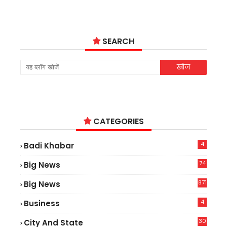
SEARCH
CATEGORIES
4
Badi Khabar
74
Big News
2
871
Big News
4
Business
30
City And State