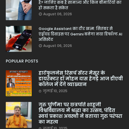
है? जानिए कब है सामान्य और किन बीमारियों का
हो सकता है संकेत
August 06, 2026
Google Assistant का दौर खत्म: सितंबर से
एंड्रॉयड डिवाइस पर Gemini बनेगा नया डिफॉल्ट AI
असिस्टेंट
August 06, 2026
POPULAR POSTS
हार्टफुलनेस रिसर्च सेंटर मैसूर के
डायरेक्टर डॉ मोहन दास हेगड़े आज डीएवी
कॉलेज में देंगे व्याख्यान
जुलाई 10, 2025
गुरु पूर्णिमा पर छत्रपति शाहूजी
विश्वविद्यालय में श्रद्धा का उत्सव, पंडित
स्वयं प्रकाश अवस्थी ने बताया गुरु परंपरा
का महत्व
जुलाई 10, 2025