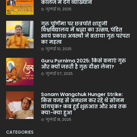
कॉलेज में देंगे व्याख्यान
जुलाई 10, 2025
गुरु पूर्णिमा पर छत्रपति शाहूजी
विश्वविद्यालय में श्रद्धा का उत्सव, पंडित
स्वयं प्रकाश अवस्थी ने बताया गुरु परंपरा
का महत्व
जुलाई 10, 2025
Guru Purnima 2025: किसे बनाएं गुरु
और क्यों जरूरी है गुरु दीक्षा लेना?
जुलाई 07, 2025
Sonam Wangchuk Hunger Strike:
किस वजह से अनशन कर रहे थे सोनम
वांगचुक? कब हुई शुरुआत और अब तक
क्या-क्या हुआ
जुलाई 18, 2026
CATEGORIES