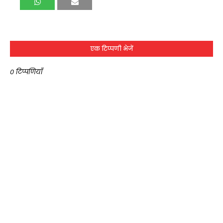
एक टिप्पणी भेजें
0 टिप्पणियाँ