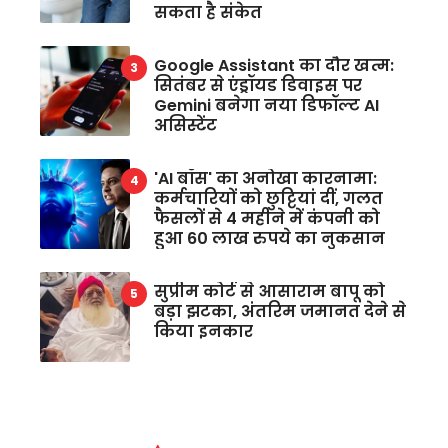
सकता है संकेत
Google Assistant का दौर खत्म:
सितंबर से एंड्रॉयड डिवाइस पर
Gemini बनेगा नया डिफॉल्ट AI
असिस्टेंट
'AI बॉस' का अनोखा कारनामा:
कर्मचारियों को छुट्टियां दीं, गलत
फैसलों से 4 महीने में कंपनी को
हुआ 60 लाख रुपये का नुकसान
सुप्रीम कोर्ट से आसाराम बापू को
बड़ा झटका, अंतरिम जमानत देने से
किया इनकार