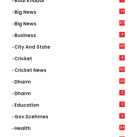
Badi Khabar
74
Big News
2
871
Big News
4
Business
30
City And State
4
Cricket
52
Cricket News
2
20
Dharm
2
Dharm
3
Education
3
Gov.scehmes
84
Health
5