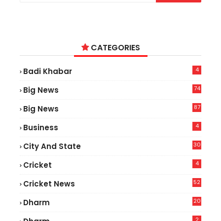
CATEGORIES
4
Badi Khabar
74
Big News
2
87
Big News
7
4
Business
30
City And State
4
Cricket
52
Cricket News
3
20
Dharm
2