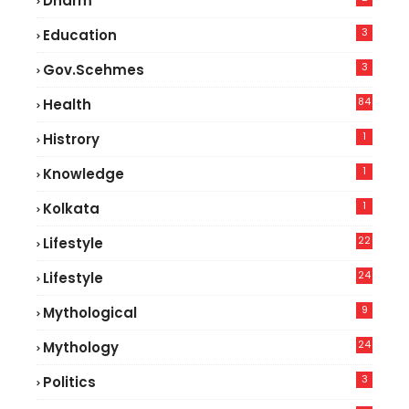
Dharm
3
Education
3
Gov.scehmes
84
Health
5
1
Histrory
1
Knowledge
1
Kolkata
22
Lifestyle
9
24
Lifestyle
7
9
Mythological
24
Mythology
3
Politics