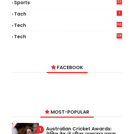
32
Sports
1
Tach
66
Tech
9
58
Tech
6
FACEBOOK
MOST-POPULAR
Australian Cricket Awards: