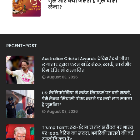
गुरु और क्यों जरूरी है गुरु दीक्षा
लेना?
RECENT-POST
Australian Cricket Awards: ट्रेविस हेड ने जीता
लगातार दूसरा एलन बॉर्डर मेडल, स्टार्क, मार्श और
टिम डेविड भी सम्मानित
August 08, 2026
US: कैलिफोर्निया में कंटेंट क्रिएटर्स पर बढ़ी सख्ती,
पैसे लेकर सियासी पोस्ट करने पर क्यों लग सकता
है जुर्माना?
August 08, 2026
Trump Tariff: रूस-ईरान से तेल खरीदने पर भारत
पर 100% टैरिफ का खतरा, अमेरिकी सांसदों की नई
रणनीति क्या है?