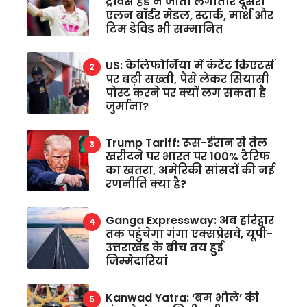
ट्रेविस हेड ने जीता लगातार दूसरा
एलन बॉर्डर मेडल, स्टार्क, मार्श और
टिम डेविड भी सम्मानित
US: कैलिफोर्निया में कंटेंट क्रिएटर्स
पर बढ़ी सख्ती, पैसे लेकर सियासी
पोस्ट करने पर क्यों लग सकता है
जुर्माना?
Trump Tariff: रूस-ईरान से तेल
खरीदने पर भारत पर 100% टैरिफ
का खतरा, अमेरिकी सांसदों की नई
रणनीति क्या है?
Ganga Expressway: अब हरिद्वार
तक पहुंचेगा गंगा एक्सप्रेसवे, यूपी-
उत्तराखंड के बीच तय हुई
जिम्मेदारियां
Kanwad Yatra: ‘बम भोले’ की