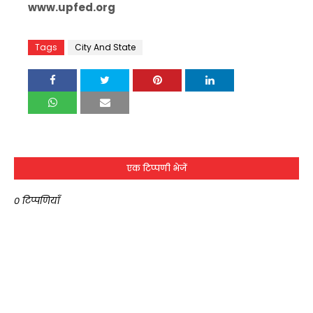
www.upfed.org
Tags
City And State
एक टिप्पणी भेजें
0 टिप्पणियाँ