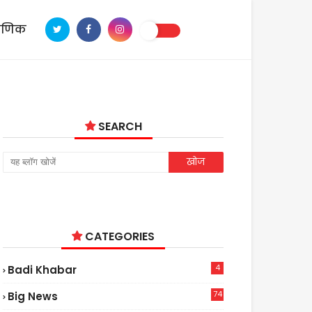
ाणिक
SEARCH
CATEGORIES
4
Badi Khabar
74
Big News
2