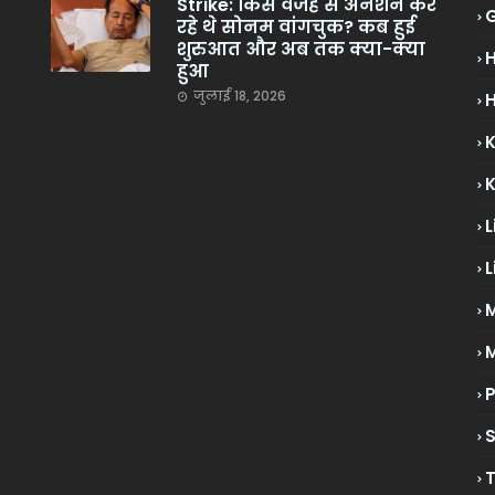
Strike: किस वजह से अनशन कर
रहे थे सोनम वांगचुक? कब हुई
शुरुआत और अब तक क्या-क्या
हुआ
जुलाई 18, 2026
H
L
L
M
P