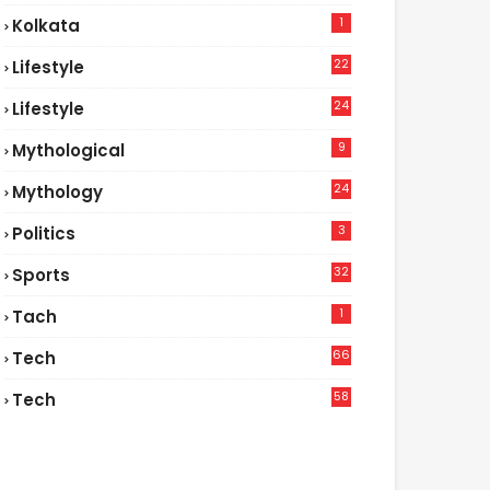
1
Kolkata
22
Lifestyle
9
24
Lifestyle
7
9
Mythological
24
Mythology
3
Politics
32
Sports
1
Tach
66
Tech
9
58
Tech
9