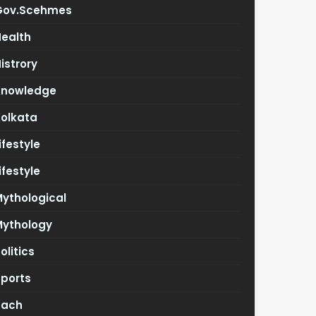
Gov.scehmes
Health
istrory
Knowledge
Kolkata
ifestyle
ifestyle
ythological
Mythology
olitics
Sports
Tach