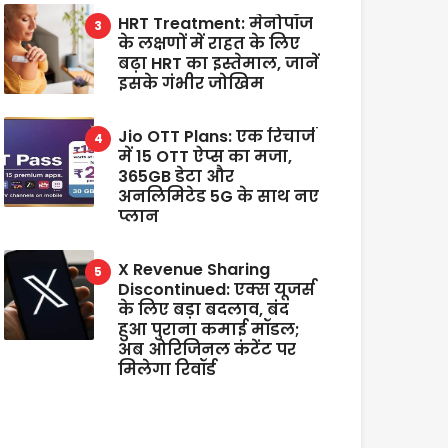
HRT Treatment: मेनोपॉज
के लक्षणों में राहत के लिए
बढ़ा HRT का इस्तेमाल, जानें
इसके गंभीर जोखिम
Jio OTT Plans: एक रिचार्ज
में 15 OTT ऐप्स का मजा,
365GB डेटा और
अनलिमिटेड 5G के साथ नए
प्लान
X Revenue Sharing
Discontinued: एक्स यूजर्स
के लिए बड़ा बदलाव, बंद
हुआ पुराना कमाई मॉडल;
अब ओरिजिनल कंटेंट पर
मिलेगा रिवॉर्ड