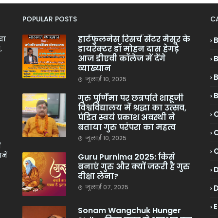
POPULAR POSTS
C
हार्टफुलनेस रिसर्च सेंटर मैसूर के
ादा
डायरेक्टर डॉ मोहन दास हेगड़े
,
आज डीएवी कॉलेज में देंगे
व्याख्यान
जुलाई 10, 2025
गुरु पूर्णिमा पर छत्रपति शाहूजी
विश्वविद्यालय में श्रद्धा का उत्सव,
C
पंडित स्वयं प्रकाश अवस्थी ने
बताया गुरु परंपरा का महत्व
C
जुलाई 10, 2025
ं
नें
Guru Purnima 2025: किसे
बनाएं गुरु और क्यों जरूरी है गुरु
दीक्षा लेना?
जुलाई 07, 2025
Sonam Wangchuk Hunger