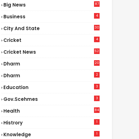
87
Big News
9
4
Business
30
City And State
4
Cricket
52
Cricket News
5
20
Dharm
2
Dharm
3
Education
3
Gov.scehmes
84
Health
8
1
Histrory
1
Knowledge