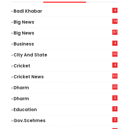
4
Badi Khabar
74
Big News
2
87
Big News
9
4
Business
30
City And State
4
Cricket
52
Cricket News
5
20
Dharm
2
Dharm
3
Education
3
Gov.scehmes