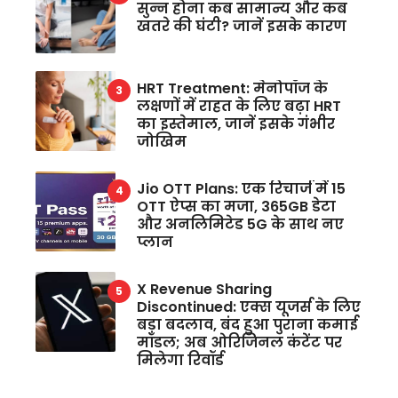
सुन्न होना कब सामान्य और कब
खतरे की घंटी? जानें इसके कारण
HRT Treatment: मेनोपॉज के
लक्षणों में राहत के लिए बढ़ा HRT
का इस्तेमाल, जानें इसके गंभीर
जोखिम
Jio OTT Plans: एक रिचार्ज में 15
OTT ऐप्स का मजा, 365GB डेटा
और अनलिमिटेड 5G के साथ नए
प्लान
X Revenue Sharing
Discontinued: एक्स यूजर्स के लिए
बड़ा बदलाव, बंद हुआ पुराना कमाई
मॉडल; अब ओरिजिनल कंटेंट पर
मिलेगा रिवॉर्ड