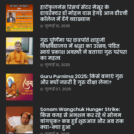
हार्टफुलनेस रिसर्च सेंटर मैसूर के
डायरेक्टर डॉ मोहन दास हेगड़े आज डीएवी
कॉलेज में देंगे व्याख्यान
जुलाई 10, 2025
गुरु पूर्णिमा पर छत्रपति शाहूजी
विश्वविद्यालय में श्रद्धा का उत्सव, पंडित
स्वयं प्रकाश अवस्थी ने बताया गुरु परंपरा
का महत्व
जुलाई 10, 2025
Guru Purnima 2025: किसे बनाएं गुरु
और क्यों जरूरी है गुरु दीक्षा लेना?
जुलाई 07, 2025
Sonam Wangchuk Hunger Strike:
किस वजह से अनशन कर रहे थे सोनम
वांगचुक? कब हुई शुरुआत और अब तक
क्या-क्या हुआ
जुलाई 18, 2026