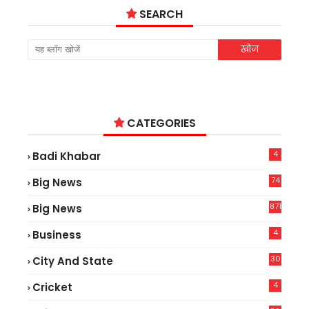
SEARCH
CATEGORIES
4
Badi Khabar
74
Big News
2
871
Big News
4
Business
30
City And State
4
Cricket