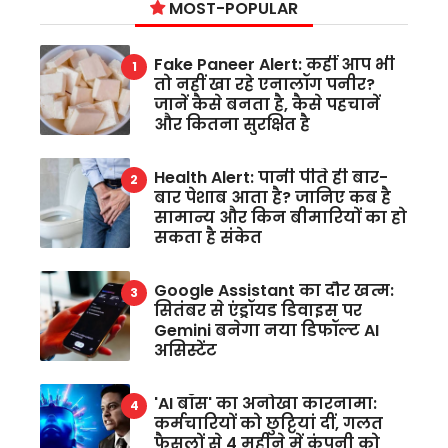
MOST-POPULAR
Fake Paneer Alert: कहीं आप भी
तो नहीं खा रहे एनालॉग पनीर?
जानें कैसे बनता है, कैसे पहचानें
और कितना सुरक्षित है
Health Alert: पानी पीते ही बार-
बार पेशाब आता है? जानिए कब है
सामान्य और किन बीमारियों का हो
सकता है संकेत
Google Assistant का दौर खत्म:
सितंबर से एंड्रॉयड डिवाइस पर
Gemini बनेगा नया डिफॉल्ट AI
असिस्टेंट
'AI बॉस' का अनोखा कारनामा:
कर्मचारियों को छुट्टियां दीं, गलत
फैसलों से 4 महीने में कंपनी को