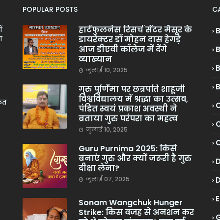
POPULAR POSTS
C
हार्टफुलनेस रिसर्च सेंटर मैसूर के
ं
डायरेक्टर डॉ मोहन दास हेगड़े
ा
आज डीएवी कॉलेज में देंगे
व्याख्यान
जुलाई 10, 2025
गुरु पूर्णिमा पर छत्रपति शाहूजी
विश्वविद्यालय में श्रद्धा का उत्सव,
केत
C
पंडित स्वयं प्रकाश अवस्थी ने
बताया गुरु परंपरा का महत्व
C
जुलाई 10, 2025
Guru Purnima 2025: किसे
बनाएं गुरु और क्यों जरूरी है गुरु
दीक्षा लेना?
जुलाई 07, 2025
Sonam Wangchuk Hunger
Strike: किस वजह से अनशन कर