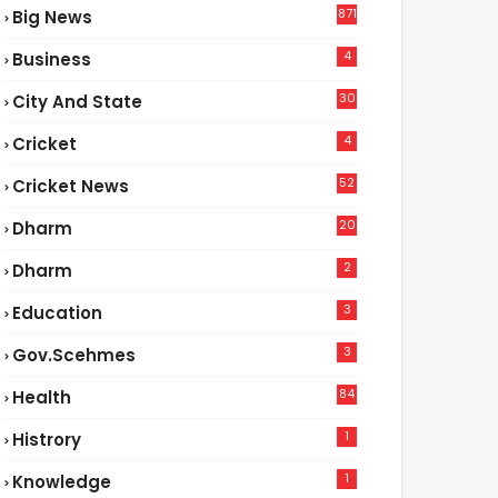
871
Big News
4
Business
30
City And State
4
Cricket
52
Cricket News
2
20
Dharm
2
Dharm
3
Education
3
Gov.scehmes
84
Health
5
1
Histrory
1
Knowledge