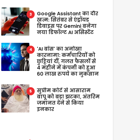
Google Assistant का दौर
खत्म: सितंबर से एंड्रॉयड
डिवाइस पर Gemini बनेगा
नया डिफॉल्ट AI असिस्टेंट
'AI बॉस' का अनोखा
कारनामा: कर्मचारियों को
छुट्टियां दीं, गलत फैसलों से
4 महीने में कंपनी को हुआ
60 लाख रुपये का नुकसान
सुप्रीम कोर्ट से आसाराम
बापू को बड़ा झटका, अंतरिम
जमानत देने से किया
इनकार