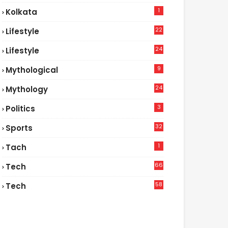
1
Kolkata
22
Lifestyle
9
24
Lifestyle
7
9
Mythological
24
Mythology
3
Politics
32
Sports
1
Tach
66
Tech
9
58
Tech
6