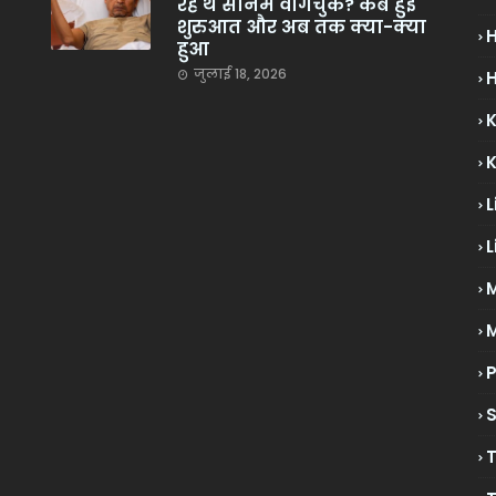
रहे थे सोनम वांगचुक? कब हुई
शुरुआत और अब तक क्या-क्या
हुआ
जुलाई 18, 2026
H
L
L
M
P