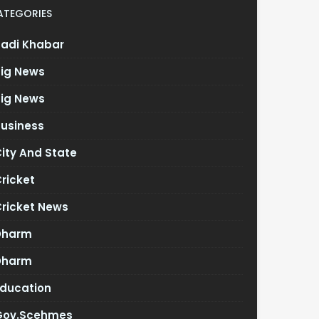
ATEGORIES
Badi Khabar
Big News
Big News
Business
ity And State
ricket
Cricket News
Dharm
Dharm
Education
Gov.scehmes