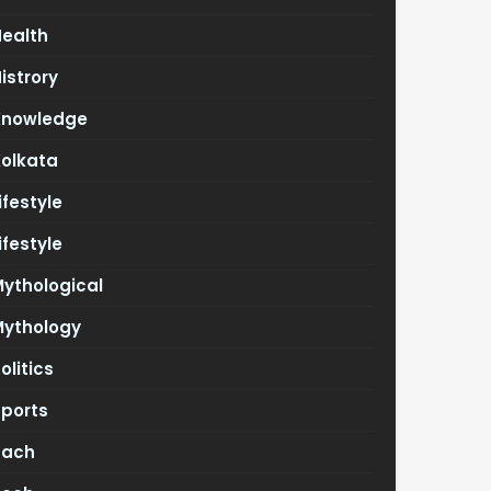
Health
istrory
Knowledge
Kolkata
ifestyle
ifestyle
ythological
Mythology
olitics
Sports
Tach