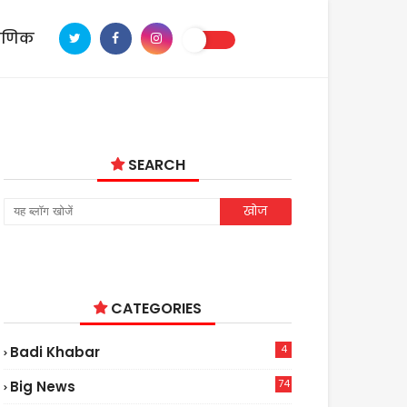
ाणिक
SEARCH
CATEGORIES
4
Badi Khabar
74
Big News
2