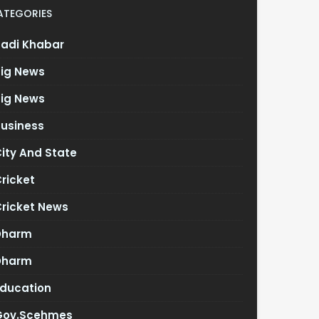
ATEGORIES
Badi Khabar
Big News
Big News
Business
ity And State
ricket
Cricket News
Dharm
Dharm
Education
Gov.scehmes