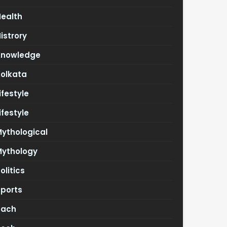
Health
istrory
Knowledge
Kolkata
ifestyle
ifestyle
ythological
Mythology
olitics
Sports
Tach