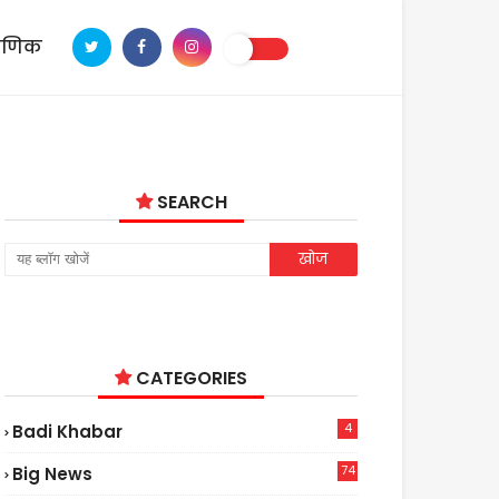
ाणिक
SEARCH
CATEGORIES
4
Badi Khabar
74
Big News
2