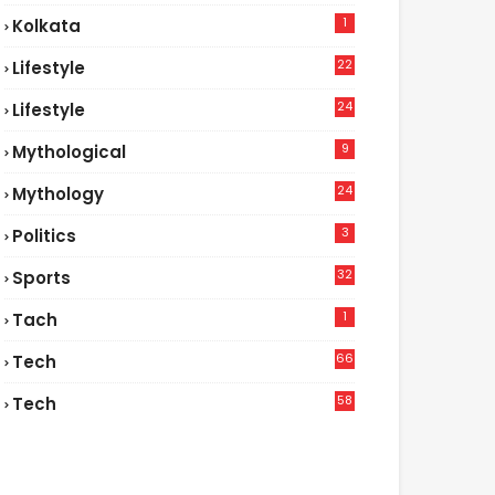
1
Kolkata
22
Lifestyle
9
24
Lifestyle
7
9
Mythological
24
Mythology
3
Politics
32
Sports
1
Tach
66
Tech
9
58
Tech
6