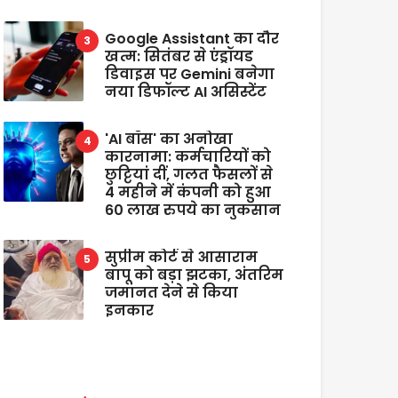
Google Assistant का दौर
खत्म: सितंबर से एंड्रॉयड
डिवाइस पर Gemini बनेगा
नया डिफॉल्ट AI असिस्टेंट
'AI बॉस' का अनोखा
कारनामा: कर्मचारियों को
छुट्टियां दीं, गलत फैसलों से
4 महीने में कंपनी को हुआ
60 लाख रुपये का नुकसान
सुप्रीम कोर्ट से आसाराम
बापू को बड़ा झटका, अंतरिम
जमानत देने से किया
इनकार