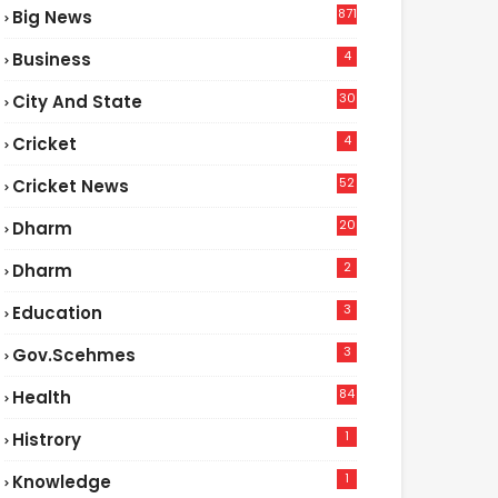
871
Big News
4
Business
30
City And State
4
Cricket
52
Cricket News
2
20
Dharm
2
Dharm
3
Education
3
Gov.scehmes
84
Health
5
1
Histrory
1
Knowledge