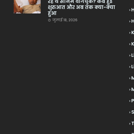
रहे थे सोनम वांगचुक? कब हुई
शुरुआत और अब तक क्या-क्या
हुआ
जुलाई 18, 2026
H
L
L
M
P