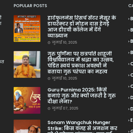
POPULAR POSTS
C
हार्टफुलनेस रिसर्च सेंटर मैसूर के
ं
डायरेक्टर डॉ मोहन दास हेगड़े
ा
आज डीएवी कॉलेज में देंगे
व्याख्यान
जुलाई 10, 2025
गुरु पूर्णिमा पर छत्रपति शाहूजी
विश्वविद्यालय में श्रद्धा का उत्सव,
केत
C
पंडित स्वयं प्रकाश अवस्थी ने
बताया गुरु परंपरा का महत्व
C
जुलाई 10, 2025
Guru Purnima 2025: किसे
बनाएं गुरु और क्यों जरूरी है गुरु
दीक्षा लेना?
जुलाई 07, 2025
Sonam Wangchuk Hunger
Strike: किस वजह से अनशन कर