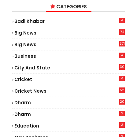
CATEGORIES
4
Badi Khabar
74
Big News
2
871
Big News
4
Business
30
City And State
4
Cricket
52
Cricket News
2
20
Dharm
2
Dharm
3
Education
3