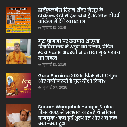
हार्टफुलनेस रिसर्च सेंटर मैसूर के
डायरेक्टर डॉ मोहन दास हेगड़े आज डीएवी
कॉलेज में देंगे व्याख्यान
जुलाई 10, 2025
गुरु पूर्णिमा पर छत्रपति शाहूजी
विश्वविद्यालय में श्रद्धा का उत्सव, पंडित
स्वयं प्रकाश अवस्थी ने बताया गुरु परंपरा
का महत्व
जुलाई 10, 2025
Guru Purnima 2025: किसे बनाएं गुरु
और क्यों जरूरी है गुरु दीक्षा लेना?
जुलाई 07, 2025
Sonam Wangchuk Hunger Strike:
किस वजह से अनशन कर रहे थे सोनम
वांगचुक? कब हुई शुरुआत और अब तक
क्या-क्या हुआ