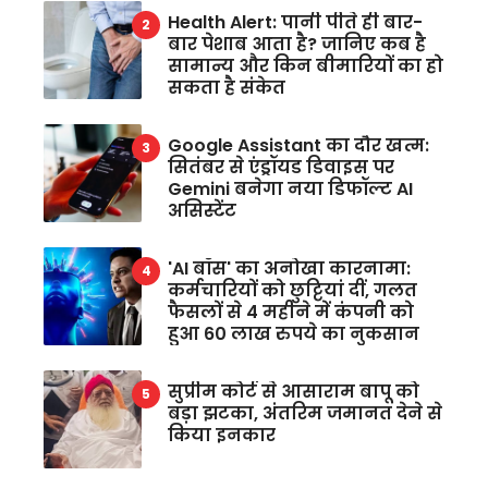
Health Alert: पानी पीते ही बार-
बार पेशाब आता है? जानिए कब है
सामान्य और किन बीमारियों का हो
सकता है संकेत
Google Assistant का दौर खत्म:
सितंबर से एंड्रॉयड डिवाइस पर
Gemini बनेगा नया डिफॉल्ट AI
असिस्टेंट
'AI बॉस' का अनोखा कारनामा:
कर्मचारियों को छुट्टियां दीं, गलत
फैसलों से 4 महीने में कंपनी को
हुआ 60 लाख रुपये का नुकसान
सुप्रीम कोर्ट से आसाराम बापू को
बड़ा झटका, अंतरिम जमानत देने से
किया इनकार