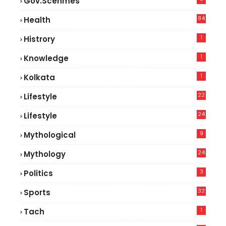
Gov.scehmes
84
Health
5
1
Histrory
1
Knowledge
1
Kolkata
22
Lifestyle
9
24
Lifestyle
7
9
Mythological
24
Mythology
3
Politics
32
Sports
1
Tach