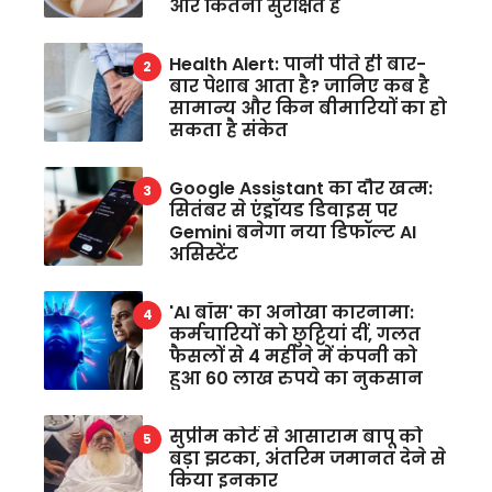
और कितना सुरक्षित है
Health Alert: पानी पीते ही बार-
बार पेशाब आता है? जानिए कब है
सामान्य और किन बीमारियों का हो
सकता है संकेत
Google Assistant का दौर खत्म:
सितंबर से एंड्रॉयड डिवाइस पर
Gemini बनेगा नया डिफॉल्ट AI
असिस्टेंट
'AI बॉस' का अनोखा कारनामा:
कर्मचारियों को छुट्टियां दीं, गलत
फैसलों से 4 महीने में कंपनी को
हुआ 60 लाख रुपये का नुकसान
सुप्रीम कोर्ट से आसाराम बापू को
बड़ा झटका, अंतरिम जमानत देने से
किया इनकार