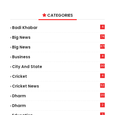
CATEGORIES
4
Badi Khabar
74
Big News
2
871
Big News
4
Business
30
City And State
4
Cricket
52
Cricket News
2
20
Dharm
2
Dharm
3