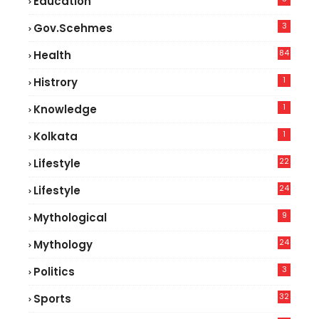
Education
3
Gov.scehmes
84
Health
5
1
Histrory
1
Knowledge
1
Kolkata
22
Lifestyle
9
24
Lifestyle
7
9
Mythological
24
Mythology
3
Politics
32
Sports