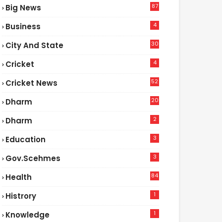
87
Big News
9
4
Business
30
City And State
4
Cricket
52
Cricket News
5
20
Dharm
2
Dharm
3
Education
3
Gov.scehmes
84
Health
8
1
Histrory
1
Knowledge