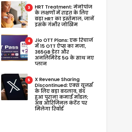
HRT Treatment: मेनोपॉज
के लक्षणों में राहत के लिए
बढ़ा HRT का इस्तेमाल, जानें
इसके गंभीर जोखिम
Jio OTT Plans: एक रिचार्ज
में 15 OTT ऐप्स का मजा,
365GB डेटा और
अनलिमिटेड 5G के साथ नए
प्लान
X Revenue Sharing
Discontinued: एक्स यूजर्स
के लिए बड़ा बदलाव, बंद
हुआ पुराना कमाई मॉडल;
अब ओरिजिनल कंटेंट पर
मिलेगा रिवॉर्ड