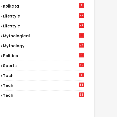
1
Kolkata
22
Lifestyle
9
24
Lifestyle
7
9
Mythological
24
Mythology
3
Politics
32
Sports
1
Tach
66
Tech
9
58
Tech
9