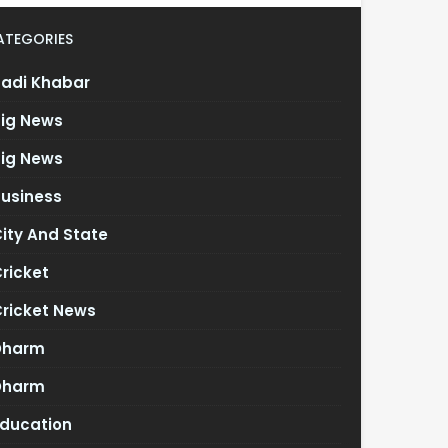
ATEGORIES
Badi Khabar
Big News
Big News
Business
ity And State
ricket
Cricket News
Dharm
Dharm
Education