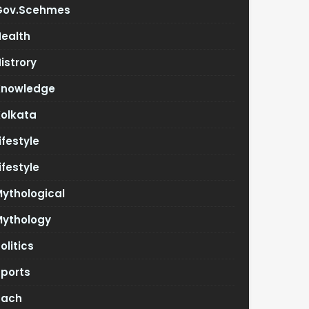
Gov.scehmes
Health
istrory
Knowledge
Kolkata
ifestyle
ifestyle
ythological
Mythology
olitics
Sports
Tach