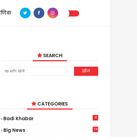
ाणिक
SEARCH
CATEGORIES
4
Badi Khabar
74
Big News
2