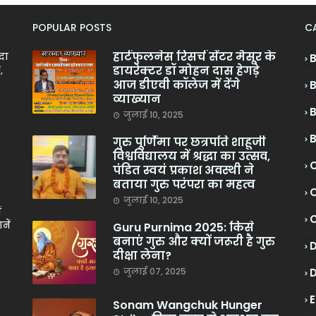
POPULAR POSTS
C
हार्टफुलनेस रिसर्च सेंटर मैसूर के
ादा
डायरेक्टर डॉ मोहन दास हेगड़े
,
आज डीएवी कॉलेज में देंगे
व्याख्यान
जुलाई 10, 2025
गुरु पूर्णिमा पर छत्रपति शाहूजी
विश्वविद्यालय में श्रद्धा का उत्सव,
C
पंडित स्वयं प्रकाश अवस्थी ने
बताया गुरु परंपरा का महत्व
C
जुलाई 10, 2025
ं
नें
Guru Purnima 2025: किसे
बनाएं गुरु और क्यों जरूरी है गुरु
दीक्षा लेना?
जुलाई 07, 2025
Sonam Wangchuk Hunger