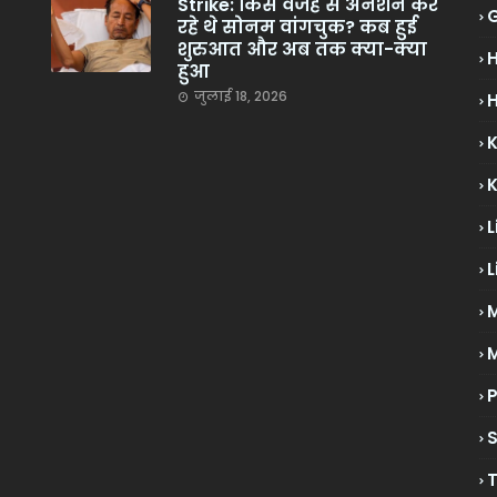
Strike: किस वजह से अनशन कर
रहे थे सोनम वांगचुक? कब हुई
शुरुआत और अब तक क्या-क्या
हुआ
जुलाई 18, 2026
H
L
L
M
P