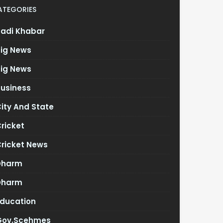
ATEGORIES
Badi Khabar
Big News
Big News
Business
ity And State
ricket
Cricket News
Dharm
Dharm
Education
Gov.scehmes