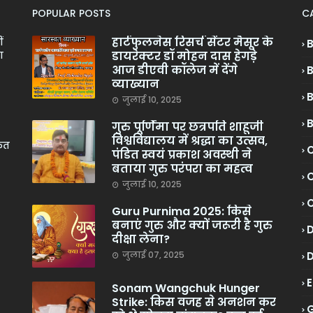
POPULAR POSTS
C
हार्टफुलनेस रिसर्च सेंटर मैसूर के
ं
डायरेक्टर डॉ मोहन दास हेगड़े
ा
आज डीएवी कॉलेज में देंगे
व्याख्यान
जुलाई 10, 2025
गुरु पूर्णिमा पर छत्रपति शाहूजी
विश्वविद्यालय में श्रद्धा का उत्सव,
केत
C
पंडित स्वयं प्रकाश अवस्थी ने
बताया गुरु परंपरा का महत्व
C
जुलाई 10, 2025
Guru Purnima 2025: किसे
बनाएं गुरु और क्यों जरूरी है गुरु
दीक्षा लेना?
जुलाई 07, 2025
Sonam Wangchuk Hunger
Strike: किस वजह से अनशन कर