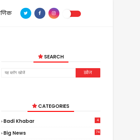
ाणिक
SEARCH
CATEGORIES
4
Badi Khabar
74
Big News
2