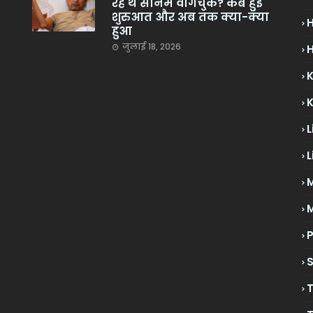
रहे थे सोनम वांगचुक? कब हुई
शुरुआत और अब तक क्या-क्या
हुआ
जुलाई 18, 2026
H
L
L
M
P