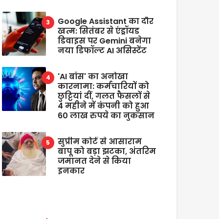
Google Assistant का दौर
खत्म: सितंबर से एंड्रॉयड
डिवाइस पर Gemini बनेगा
नया डिफॉल्ट AI असिस्टेंट
'AI बॉस' का अनोखा
कारनामा: कर्मचारियों को
छुट्टियां दीं, गलत फैसलों से
4 महीने में कंपनी को हुआ
60 लाख रुपये का नुकसान
सुप्रीम कोर्ट से आसाराम
बापू को बड़ा झटका, अंतरिम
जमानत देने से किया
इनकार