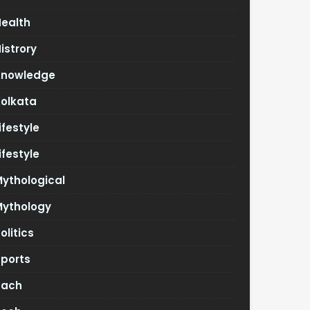
Health
istrory
Knowledge
Kolkata
ifestyle
ifestyle
ythological
Mythology
olitics
Sports
Tach