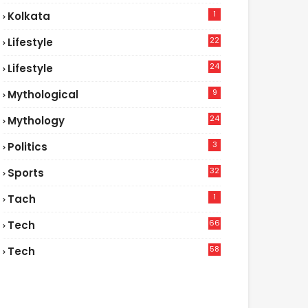
1
Kolkata
22
Lifestyle
9
24
Lifestyle
7
9
Mythological
24
Mythology
3
Politics
32
Sports
1
Tach
66
Tech
9
58
Tech
6