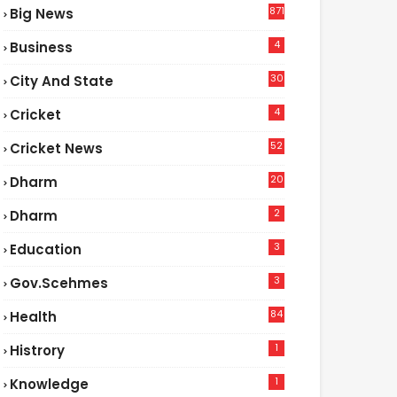
871
Big News
4
Business
30
City And State
4
Cricket
52
Cricket News
2
20
Dharm
2
Dharm
3
Education
3
Gov.scehmes
84
Health
5
1
Histrory
1
Knowledge