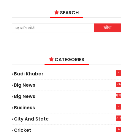
SEARCH
CATEGORIES
4
Badi Khabar
74
Big News
2
871
Big News
4
Business
30
City And State
4
Cricket