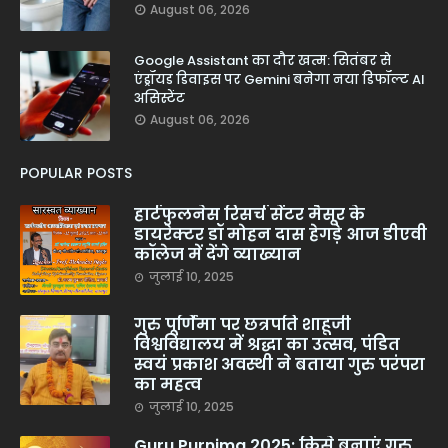
August 06, 2026
Google Assistant का दौर खत्म: सितंबर से
एंड्रॉयड डिवाइस पर Gemini बनेगा नया डिफॉल्ट AI
असिस्टेंट
August 06, 2026
POPULAR POSTS
हार्टफुलनेस रिसर्च सेंटर मैसूर के
डायरेक्टर डॉ मोहन दास हेगड़े आज डीएवी
कॉलेज में देंगे व्याख्यान
जुलाई 10, 2025
गुरु पूर्णिमा पर छत्रपति शाहूजी
विश्वविद्यालय में श्रद्धा का उत्सव, पंडित
स्वयं प्रकाश अवस्थी ने बताया गुरु परंपरा
का महत्व
जुलाई 10, 2025
Guru Purnima 2025: किसे बनाएं गुरु