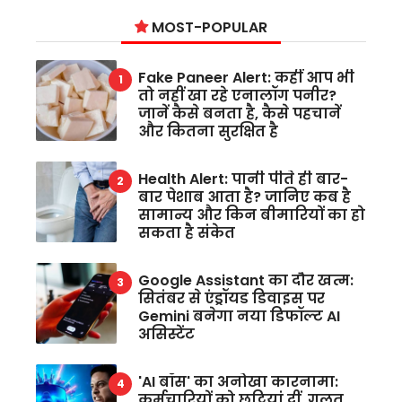
MOST-POPULAR
Fake Paneer Alert: कहीं आप भी
तो नहीं खा रहे एनालॉग पनीर?
जानें कैसे बनता है, कैसे पहचानें
और कितना सुरक्षित है
Health Alert: पानी पीते ही बार-
बार पेशाब आता है? जानिए कब है
सामान्य और किन बीमारियों का हो
सकता है संकेत
Google Assistant का दौर खत्म:
सितंबर से एंड्रॉयड डिवाइस पर
Gemini बनेगा नया डिफॉल्ट AI
असिस्टेंट
'AI बॉस' का अनोखा कारनामा:
कर्मचारियों को छुट्टियां दीं, गलत