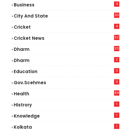
4
Business
30
City And State
4
Cricket
52
Cricket News
5
20
Dharm
2
Dharm
3
Education
3
Gov.scehmes
84
Health
8
1
Histrory
1
Knowledge
1
Kolkata