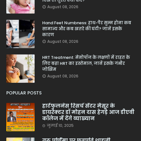
दिखें तो तुरंत क्या करें?
August 08, 2026
Hand Feet Numbness: हाथ-पैर सुन्न होना कब
सामान्य और कब खतरे की घंटी? जानें इसके
कारण
August 08, 2026
HRT Treatment: मेनोपॉज के लक्षणों में राहत के
लिए बढ़ा HRT का इस्तेमाल, जानें इसके गंभीर
जोखिम
August 08, 2026
POPULAR POSTS
हार्टफुलनेस रिसर्च सेंटर मैसूर के
डायरेक्टर डॉ मोहन दास हेगड़े आज डीएवी
कॉलेज में देंगे व्याख्यान
जुलाई 10, 2025
गुरु पूर्णिमा पर छत्रपति शाहूजी