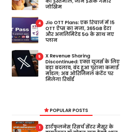
का इस्तेमाल, जानें इसके गंभीर
जोखिम
Jio OTT Plans: एक रिचार्ज में 15
OTT ऐप्स का मजा, 365GB डेटा
और अनलिमिटेड 5G के साथ नए
प्लान
X Revenue Sharing
Discontinued: एक्स यूजर्स के लिए
बड़ा बदलाव, बंद हुआ पुराना कमाई
मॉडल; अब ओरिजिनल कंटेंट पर
मिलेगा रिवॉर्ड
POPULAR POSTS
हार्टफुलनेस रिसर्च सेंटर मैसूर के