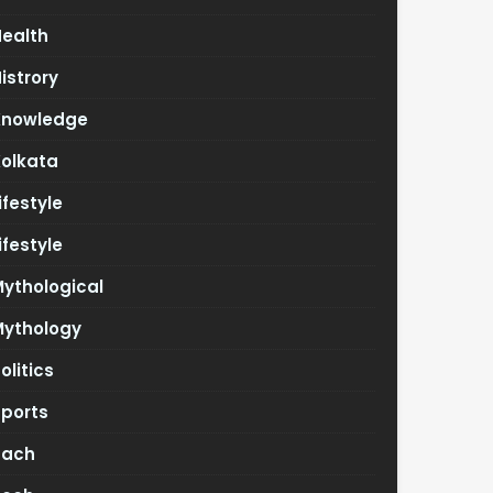
Health
istrory
Knowledge
Kolkata
ifestyle
ifestyle
ythological
Mythology
olitics
Sports
Tach