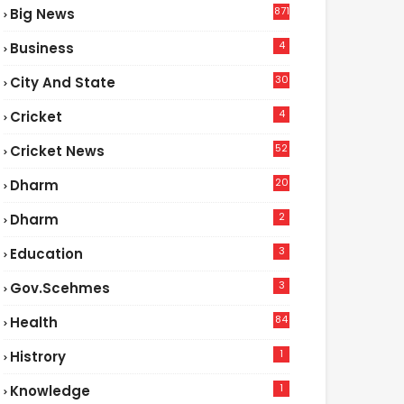
871
Big News
4
Business
30
City And State
4
Cricket
52
Cricket News
2
20
Dharm
2
Dharm
3
Education
3
Gov.scehmes
84
Health
5
1
Histrory
1
Knowledge