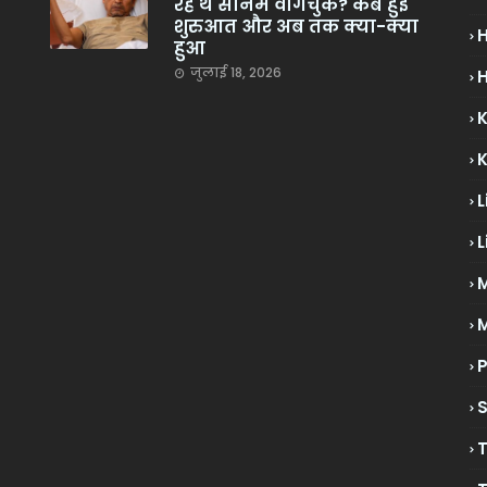
रहे थे सोनम वांगचुक? कब हुई
शुरुआत और अब तक क्या-क्या
हुआ
जुलाई 18, 2026
H
L
L
M
P