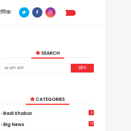
ाणिक
SEARCH
CATEGORIES
4
Badi Khabar
74
Big News
2