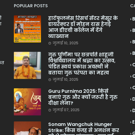
POPULAR POSTS
C
हार्टफुलनेस रिसर्च सेंटर मैसूर के
ं
डायरेक्टर डॉ मोहन दास हेगड़े
ा
आज डीएवी कॉलेज में देंगे
व्याख्यान
जुलाई 10, 2025
गुरु पूर्णिमा पर छत्रपति शाहूजी
विश्वविद्यालय में श्रद्धा का उत्सव,
केत
C
पंडित स्वयं प्रकाश अवस्थी ने
बताया गुरु परंपरा का महत्व
C
जुलाई 10, 2025
Guru Purnima 2025: किसे
बनाएं गुरु और क्यों जरूरी है गुरु
दीक्षा लेना?
जुलाई 07, 2025
Sonam Wangchuk Hunger
Strike: किस वजह से अनशन कर