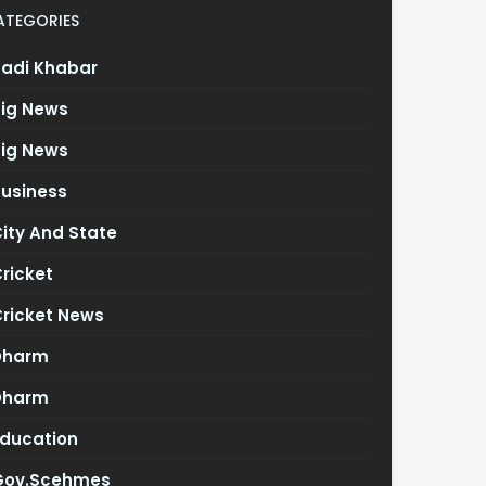
ATEGORIES
Badi Khabar
Big News
Big News
Business
ity And State
ricket
Cricket News
Dharm
Dharm
Education
Gov.scehmes