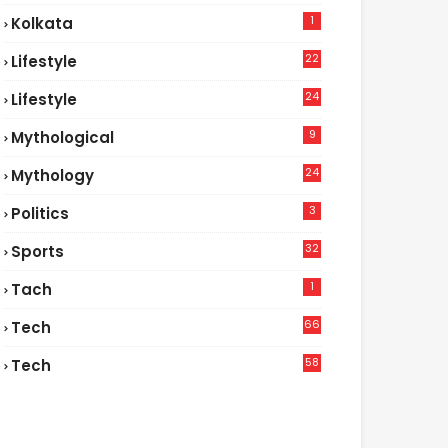
1
Kolkata
22
Lifestyle
9
24
Lifestyle
7
9
Mythological
24
Mythology
3
Politics
32
Sports
1
Tach
66
Tech
9
58
Tech
6