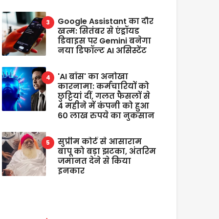
Google Assistant का दौर
खत्म: सितंबर से एंड्रॉयड
डिवाइस पर Gemini बनेगा
नया डिफॉल्ट AI असिस्टेंट
'AI बॉस' का अनोखा
कारनामा: कर्मचारियों को
छुट्टियां दीं, गलत फैसलों से
4 महीने में कंपनी को हुआ
60 लाख रुपये का नुकसान
सुप्रीम कोर्ट से आसाराम
बापू को बड़ा झटका, अंतरिम
जमानत देने से किया
इनकार