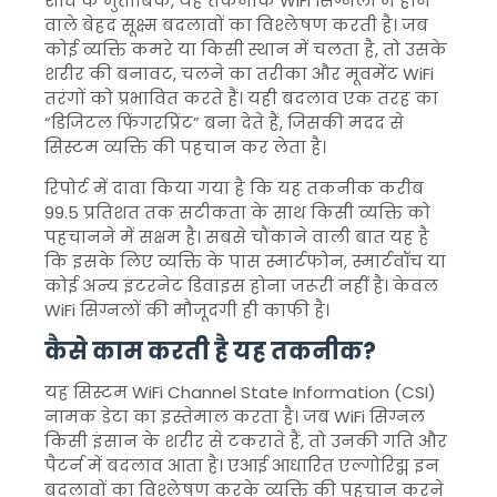
शोध के मुताबिक, यह तकनीक WiFi सिग्नलों में होने
वाले बेहद सूक्ष्म बदलावों का विश्लेषण करती है। जब
कोई व्यक्ति कमरे या किसी स्थान में चलता है, तो उसके
शरीर की बनावट, चलने का तरीका और मूवमेंट WiFi
तरंगों को प्रभावित करते हैं। यही बदलाव एक तरह का
“डिजिटल फिंगरप्रिंट” बना देते हैं, जिसकी मदद से
सिस्टम व्यक्ति की पहचान कर लेता है।
रिपोर्ट में दावा किया गया है कि यह तकनीक करीब
99.5 प्रतिशत तक सटीकता के साथ किसी व्यक्ति को
पहचानने में सक्षम है। सबसे चौंकाने वाली बात यह है
कि इसके लिए व्यक्ति के पास स्मार्टफोन, स्मार्टवॉच या
कोई अन्य इंटरनेट डिवाइस होना जरूरी नहीं है। केवल
WiFi सिग्नलों की मौजूदगी ही काफी है।
कैसे काम करती है यह तकनीक?
यह सिस्टम WiFi Channel State Information (CSI)
नामक डेटा का इस्तेमाल करता है। जब WiFi सिग्नल
किसी इंसान के शरीर से टकराते हैं, तो उनकी गति और
पैटर्न में बदलाव आता है। एआई आधारित एल्गोरिद्म इन
बदलावों का विश्लेषण करके व्यक्ति की पहचान करने