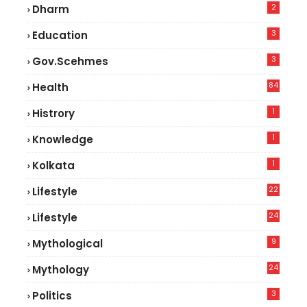
2
Dharm
3
Education
3
Gov.scehmes
84
Health
5
1
Histrory
1
Knowledge
1
Kolkata
22
Lifestyle
9
24
Lifestyle
7
9
Mythological
24
Mythology
3
Politics