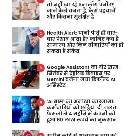
तो नहीं खा रहे एनालॉग पनीर?
जानें कैसे बनता है, कैसे पहचानें
और कितना सुरक्षित है
Health Alert: पानी पीते ही बार-
बार पेशाब आता है? जानिए कब है
सामान्य और किन बीमारियों का हो
सकता है संकेत
Google Assistant का दौर खत्म:
सितंबर से एंड्रॉयड डिवाइस पर
Gemini बनेगा नया डिफॉल्ट AI
असिस्टेंट
'AI बॉस' का अनोखा कारनामा:
कर्मचारियों को छुट्टियां दीं, गलत
फैसलों से 4 महीने में कंपनी को
हुआ 60 लाख रुपये का नुकसान
सुप्रीम कोर्ट से आसाराम बापू को