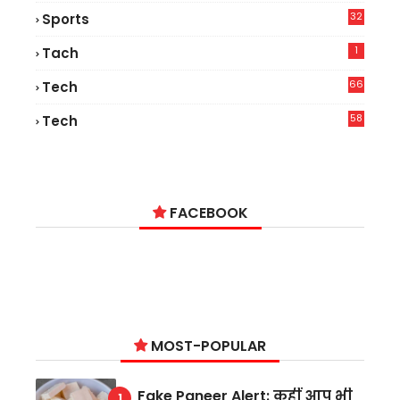
32
Sports
1
Tach
66
Tech
9
58
Tech
6
FACEBOOK
MOST-POPULAR
Fake Paneer Alert: कहीं आप भी