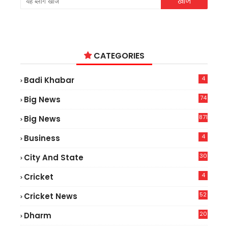
CATEGORIES
4
Badi Khabar
74
Big News
2
871
Big News
4
Business
30
City And State
4
Cricket
52
Cricket News
2
20
Dharm