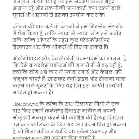
डिजाइन किया गया है कि इसे सेटअप करना बेहद
आसान रहे और तकनीकी जानकारी कम रखने वाले
यूजर्स भी आसानी से इसका उपयोग कर सकें।
कीमत की बात करें तो कंपनी ने इसे मिड-रेंज सेगमेंट
में पेश किया है, ताकि ज्यादा से ज्यादा लोग इसे खरीद
सकें। लॉन्च ऑफर्स के तहत कुछ प्लेटफॉर्म्स पर
डिस्काउंट और बैंक ऑफर्स भी दिए जा सकते हैं।
ऑटोमोबाइल और टेक्नोलॉजी एक्सपर्ट्स का मानना है
कि ऐसे वायरलेस एडॉप्टर्स की मांग तेजी से बढ़ रही है,
क्योंकि लोग अब कार में ज्यादा स्मार्ट और केबल-फ्री
अनुभव चाहते हैं। खासकर लंबी ड्राइव और रोजाना यात्रा
करने वाले यूजर्स के लिए यह डिवाइस काफी उपयोगी
साबित हो सकता है।
JioCarSync के लॉन्च के साथ रिलायंस जियो ने एक
बार फिर स्मार्ट कनेक्टेड डिवाइस मार्केट में अपनी
मौजूदगी मजबूत करने की कोशिश की है। यह डिवाइस
उन कार मालिकों के लिए बड़ा अपग्रेड साबित हो सकता
है, जो बिना नई कार खरीदे वायरलेस CarPlay और
Android Auto का अनुभव लेना चाहते हैं।