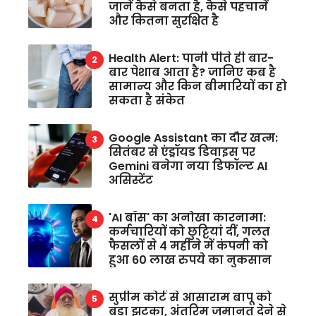
जानें कैसे बनता है, कैसे पहचानें
और कितना सुरक्षित है
Health Alert: पानी पीते ही बार-
बार पेशाब आता है? जानिए कब है
सामान्य और किन बीमारियों का हो
सकता है संकेत
Google Assistant का दौर खत्म:
सितंबर से एंड्रॉयड डिवाइस पर
Gemini बनेगा नया डिफॉल्ट AI
असिस्टेंट
'AI बॉस' का अनोखा कारनामा:
कर्मचारियों को छुट्टियां दीं, गलत
फैसलों से 4 महीने में कंपनी को
हुआ 60 लाख रुपये का नुकसान
सुप्रीम कोर्ट से आसाराम बापू को
बड़ा झटका, अंतरिम जमानत देने से