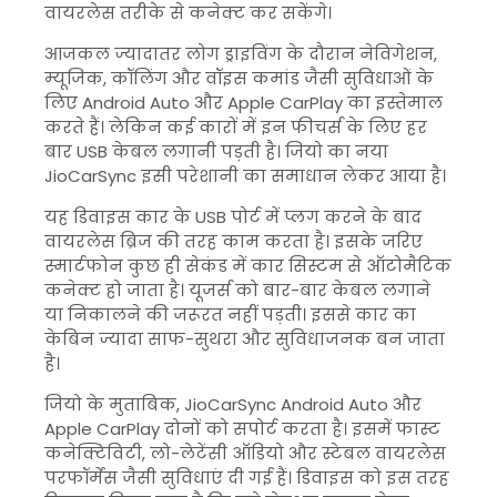
वायरलेस तरीके से कनेक्ट कर सकेंगे।
आजकल ज्यादातर लोग ड्राइविंग के दौरान नेविगेशन,
म्यूजिक, कॉलिंग और वॉइस कमांड जैसी सुविधाओं के
लिए Android Auto और Apple CarPlay का इस्तेमाल
करते हैं। लेकिन कई कारों में इन फीचर्स के लिए हर
बार USB केबल लगानी पड़ती है। जियो का नया
JioCarSync इसी परेशानी का समाधान लेकर आया है।
यह डिवाइस कार के USB पोर्ट में प्लग करने के बाद
वायरलेस ब्रिज की तरह काम करता है। इसके जरिए
स्मार्टफोन कुछ ही सेकंड में कार सिस्टम से ऑटोमैटिक
कनेक्ट हो जाता है। यूजर्स को बार-बार केबल लगाने
या निकालने की जरूरत नहीं पड़ती। इससे कार का
केबिन ज्यादा साफ-सुथरा और सुविधाजनक बन जाता
है।
जियो के मुताबिक, JioCarSync Android Auto और
Apple CarPlay दोनों को सपोर्ट करता है। इसमें फास्ट
कनेक्टिविटी, लो-लेटेंसी ऑडियो और स्टेबल वायरलेस
परफॉर्मेंस जैसी सुविधाएं दी गई हैं। डिवाइस को इस तरह