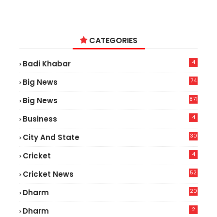
CATEGORIES
4
Badi Khabar
74
Big News
2
871
Big News
4
Business
30
City And State
4
Cricket
52
Cricket News
2
20
Dharm
2
Dharm