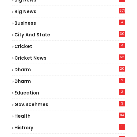
2
871
Big News
4
Business
30
City And State
4
Cricket
52
Cricket News
2
20
Dharm
2
Dharm
3
Education
3
Gov.scehmes
84
Health
5
1
Histrory