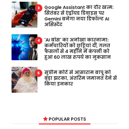
Google Assistant का दौर खत्म:
सितंबर से एंड्रॉयड डिवाइस पर
Gemini बनेगा नया डिफॉल्ट AI
असिस्टेंट
'AI बॉस' का अनोखा कारनामा:
कर्मचारियों को छुट्टियां दीं, गलत
फैसलों से 4 महीने में कंपनी को
हुआ 60 लाख रुपये का नुकसान
सुप्रीम कोर्ट से आसाराम बापू को
बड़ा झटका, अंतरिम जमानत देने से
किया इनकार
POPULAR POSTS