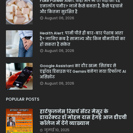
Fake Paneer Alert: कहीं आप भी तो नहीं खा रहे
एनालॉग पनीर? जानें कैसे बनता है, कैसे पहचानें
और कितना सुरक्षित है
August 06, 2026
Health Alert: पानी पीते ही बार-बार पेशाब आता
है? जानिए कब है सामान्य और किन बीमारियों का
हो सकता है संकेत
August 06, 2026
Google Assistant का दौर खत्म: सितंबर से
एंड्रॉयड डिवाइस पर Gemini बनेगा नया डिफॉल्ट AI
असिस्टेंट
August 06, 2026
POPULAR POSTS
हार्टफुलनेस रिसर्च सेंटर मैसूर के
डायरेक्टर डॉ मोहन दास हेगड़े आज डीएवी
कॉलेज में देंगे व्याख्यान
जुलाई 10, 2025