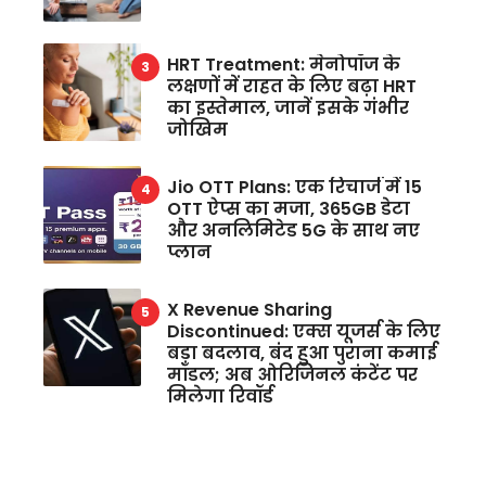
HRT Treatment: मेनोपॉज के
लक्षणों में राहत के लिए बढ़ा HRT
का इस्तेमाल, जानें इसके गंभीर
जोखिम
Jio OTT Plans: एक रिचार्ज में 15
OTT ऐप्स का मजा, 365GB डेटा
और अनलिमिटेड 5G के साथ नए
प्लान
X Revenue Sharing
Discontinued: एक्स यूजर्स के लिए
बड़ा बदलाव, बंद हुआ पुराना कमाई
मॉडल; अब ओरिजिनल कंटेंट पर
मिलेगा रिवॉर्ड