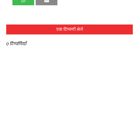
एक टिप्पणी भेजें
0 टिप्पणियाँ