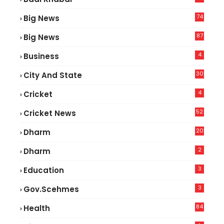
74
Big News
2
87
Big News
9
4
Business
30
City And State
4
Cricket
52
Cricket News
5
20
Dharm
2
Dharm
3
Education
3
Gov.scehmes
84
Health
8