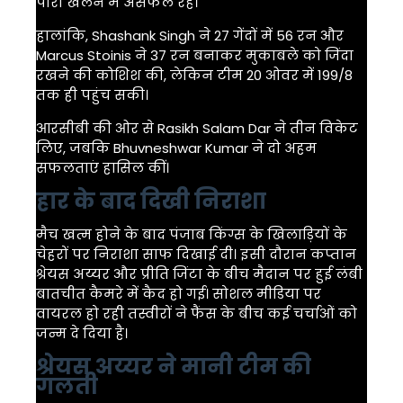
पारी खेलने में असफल रहे।
हालांकि,
Shashank Singh
ने 27 गेंदों में 56 रन और
Marcus Stoinis
ने 37 रन बनाकर मुकाबले को जिंदा
रखने की कोशिश की, लेकिन टीम 20 ओवर में 199/8
तक ही पहुंच सकी।
आरसीबी की ओर से
Rasikh Salam Dar
ने तीन विकेट
लिए, जबकि
Bhuvneshwar Kumar
ने दो अहम
सफलताएं हासिल कीं।
हार के बाद दिखी निराशा
मैच खत्म होने के बाद पंजाब किंग्स के खिलाड़ियों के
चेहरों पर निराशा साफ दिखाई दी। इसी दौरान कप्तान
श्रेयस अय्यर और प्रीति जिंटा के बीच मैदान पर हुई लंबी
बातचीत कैमरे में कैद हो गई। सोशल मीडिया पर
वायरल हो रही तस्वीरों ने फैंस के बीच कई चर्चाओं को
जन्म दे दिया है।
श्रेयस अय्यर ने मानी टीम की
गलती