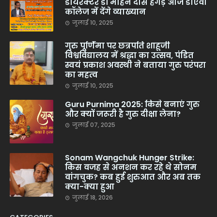
डायरेक्टर डॉ मोहन दास हेगड़े आज डीएवी
कॉलेज में देंगे व्याख्यान
जुलाई 10, 2025
गुरु पूर्णिमा पर छत्रपति शाहूजी
विश्वविद्यालय में श्रद्धा का उत्सव, पंडित
स्वयं प्रकाश अवस्थी ने बताया गुरु परंपरा
का महत्व
जुलाई 10, 2025
Guru Purnima 2025: किसे बनाएं गुरु
और क्यों जरूरी है गुरु दीक्षा लेना?
जुलाई 07, 2025
Sonam Wangchuk Hunger Strike:
किस वजह से अनशन कर रहे थे सोनम
वांगचुक? कब हुई शुरुआत और अब तक
क्या-क्या हुआ
जुलाई 18, 2026