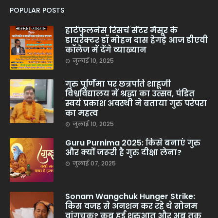
POPULAR POSTS
हार्टफुलनेस रिसर्च सेंटर मैसूर के
डायरेक्टर डॉ मोहन दास हेगड़े आज डीएवी
कॉलेज में देंगे व्याख्यान
जुलाई 10, 2025
गुरु पूर्णिमा पर छत्रपति शाहूजी
विश्वविद्यालय में श्रद्धा का उत्सव, पंडित
स्वयं प्रकाश अवस्थी ने बताया गुरु परंपरा
का महत्व
जुलाई 10, 2025
Guru Purnima 2025: किसे बनाएं गुरु
और क्यों जरूरी है गुरु दीक्षा लेना?
जुलाई 07, 2025
Sonam Wangchuk Hunger Strike:
किस वजह से अनशन कर रहे थे सोनम
वांगचुक? कब हुई शुरुआत और अब तक