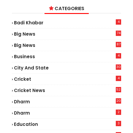
CATEGORIES
4
Badi Khabar
74
Big News
2
87
Big News
9
4
Business
30
City And State
4
Cricket
52
Cricket News
5
20
Dharm
2
Dharm
3
Education