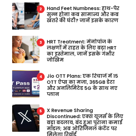
Hand Feet Numbness: हाथ-पैर
सुन्न होना कब सामान्य और कब
खतरे की घंटी? जानें इसके कारण
HRT Treatment: मेनोपॉज के
लक्षणों में राहत के लिए बढ़ा HRT
का इस्तेमाल, जानें इसके गंभीर
जोखिम
Jio OTT Plans: एक रिचार्ज में 15
OTT ऐप्स का मजा, 365GB डेटा
और अनलिमिटेड 5G के साथ नए
प्लान
X Revenue Sharing
Discontinued: एक्स यूजर्स के लिए
बड़ा बदलाव, बंद हुआ पुराना कमाई
मॉडल; अब ओरिजिनल कंटेंट पर
मिलेगा रिवॉर्ड