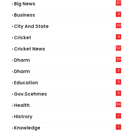
87
Big News
9
4
Business
30
City And State
4
Cricket
52
Cricket News
5
20
Dharm
2
Dharm
3
Education
3
Gov.scehmes
84
Health
8
1
Histrory
1
Knowledge