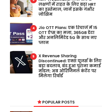
लक्षणों में राहत के लिए बढ़ा HRT
का इस्तेमाल, जानें इसके गंभीर
जोखिम
Jio OTT Plans: एक रिचार्ज में 15
OTT ऐप्स का मजा, 365GB डेटा
और अनलिमिटेड 5G के साथ नए
प्लान
X Revenue Sharing
Discontinued: एक्स यूजर्स के लिए
बड़ा बदलाव, बंद हुआ पुराना कमाई
मॉडल; अब ओरिजिनल कंटेंट पर
मिलेगा रिवॉर्ड
POPULAR POSTS