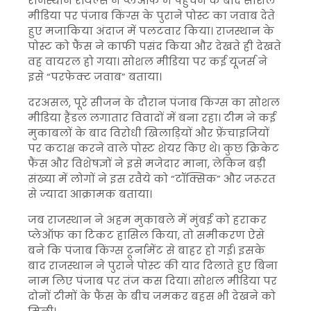
राजस्थान रॉयल्स ने प्लेऑफ में पहुंचने के बाद सोशल
मीडिया पर पंजाब किंग्स के पुराने पोस्ट का जवाब देते
हुए मजाकिया अंदाज में पलटवार किया। राजस्थान के
पोस्ट को फैंस ने काफी पसंद किया और देखते ही देखते
वह वायरल हो गया। सोशल मीडिया पर कई यूजर्स ने
इसे “परफेक्ट जवाब” बताया।
दरअसल, पूरे सीजन के दौरान पंजाब किंग्स का सोशल
मीडिया हैंडल लगातार विवादों में बना रहा। टीम ने कई
मुकाबलों के बाद विरोधी खिलाड़ियों और फ्रेंचाइजियों
पर कटाक्ष करने वाले पोस्ट शेयर किए थे। कुछ क्रिकेट
फैंस और विशेषज्ञों ने इसे मजेदार माना, लेकिन बड़ी
संख्या में लोगों ने इस रवैये को “टॉक्सिक” और जरूरत
से ज्यादा आक्रामक बताया।
जब राजस्थान ने अहम मुकाबले में मुंबई को हराकर
प्लेऑफ का टिकट हासिल किया, तो समीकरण ऐसे
बने कि पंजाब किंग्स टूर्नामेंट से बाहर हो गई। इसके
बाद राजस्थान ने पुराने पोस्ट की याद दिलाते हुए बिना
नाम लिए पंजाब पर तंज कस दिया। सोशल मीडिया पर
दोनों टीमों के फैंस के बीच जमकर बहस भी देखने को