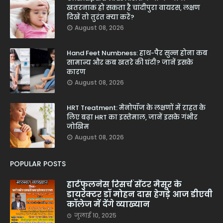
खतरनाक हो सकता है चांदीपुरा वायरस, लक्षण
दिखें तो तुरंत क्या करें?
August 08, 2026
Hand Feet Numbness: हाथ-पैर सुन्न होना कब
सामान्य और कब खतरे की घंटी? जानें इसके
कारण
August 08, 2026
HRT Treatment: मेनोपॉज के लक्षणों में राहत के
लिए बढ़ा HRT का इस्तेमाल, जानें इसके गंभीर
जोखिम
August 08, 2026
POPULAR POSTS
हार्टफुलनेस रिसर्च सेंटर मैसूर के
डायरेक्टर डॉ मोहन दास हेगड़े आज डीएवी
कॉलेज में देंगे व्याख्यान
जुलाई 10, 2025