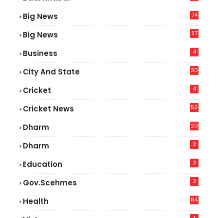
74
Big News
2
87
Big News
9
4
Business
30
City And State
4
Cricket
52
Cricket News
5
20
Dharm
2
Dharm
3
Education
3
Gov.scehmes
84
Health
8