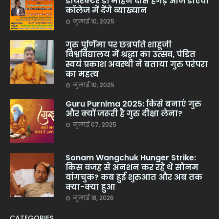
डायरेक्टर डॉ मोहन दास हेगड़े आज डीएवी
कॉलेज में देंगे व्याख्यान
जुलाई 10, 2025
गुरु पूर्णिमा पर छत्रपति शाहूजी
विश्वविद्यालय में श्रद्धा का उत्सव, पंडित
स्वयं प्रकाश अवस्थी ने बताया गुरु परंपरा
का महत्व
जुलाई 10, 2025
Guru Purnima 2025: किसे बनाएं गुरु
और क्यों जरूरी है गुरु दीक्षा लेना?
जुलाई 07, 2025
Sonam Wangchuk Hunger Strike:
किस वजह से अनशन कर रहे थे सोनम
वांगचुक? कब हुई शुरुआत और अब तक
क्या-क्या हुआ
जुलाई 18, 2026
CATEGORIES