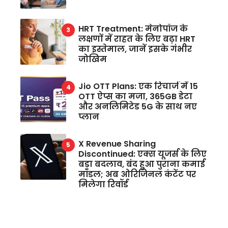
HRT Treatment: मेनोपॉज के
लक्षणों में राहत के लिए बढ़ा HRT
का इस्तेमाल, जानें इसके गंभीर
जोखिम
Jio OTT Plans: एक रिचार्ज में 15
OTT ऐप्स का मजा, 365GB डेटा
और अनलिमिटेड 5G के साथ नए
प्लान
X Revenue Sharing
Discontinued: एक्स यूजर्स के लिए
बड़ा बदलाव, बंद हुआ पुराना कमाई
मॉडल; अब ओरिजिनल कंटेंट पर
मिलेगा रिवॉर्ड