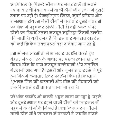
आईपीएल के पिछले सीजन पर नजर डालें तो सबसे
ज्यादा बार चैंपियन बनने वाली टीमें लीग स्टेज में दूसरे
स्थान पर रही हैं। चेन्नई सुपर किंग्स, मुंबई इंडियंस और
राजस्थान रॉयल्स जैसी टीमों ने कई बार दूसरे नंबर से
प्लेऑफ में पहुंचकर ट्रॉफी जीती है। वहीं टेबल टॉपर
टीमों का रिकॉर्ड उतना मजबूत नहीं रहा जितनी उम्मीद
की जाती है। यही वजह है कि इस बार गुजरात टाइटंस
को कई क्रिकेट एक्सपर्ट्स बड़ा दावेदार मान रहे हैं।
इस सीजन आरसीबी ने शानदार प्रदर्शन करते हुए
बेहतर नेट रन रेट के आधार पर पहला स्थान हासिल
किया। टीम के पास मजबूत बल्लेबाजी और संतुलित
गेंदबाजी आक्रमण है। दूसरी ओर गुजरात टाइटंस ने पूरे
टूर्नामेंट में लगातार स्थिर प्रदर्शन किया है। कप्तान
शुभमन गिल की कप्तानी और टीम की गेंदबाजी को
उनकी सबसे बड़ी ताकत माना जा रहा है।
प्लेऑफ फॉर्मेट भी काफी अहम माना जा रहा है। पहले
और दूसरे स्थान पर रहने वाली टीमों को फाइनल में
पहुंचने के दो मौके मिलते हैं। क्वालिफायर-1 जीतने
वाली टीम सीधे फाइनल में पहुंचती है, जबकि हारने