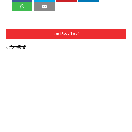
एक टिप्पणी भेजें
0 टिप्पणियाँ