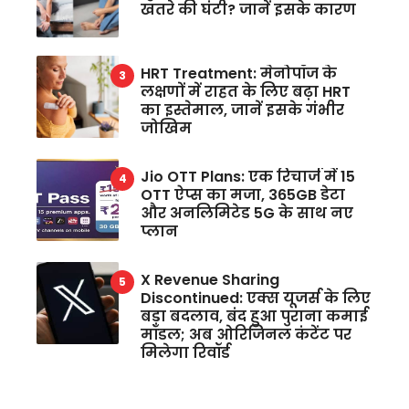
खतरे की घंटी? जानें इसके कारण
HRT Treatment: मेनोपॉज के
लक्षणों में राहत के लिए बढ़ा HRT
का इस्तेमाल, जानें इसके गंभीर
जोखिम
Jio OTT Plans: एक रिचार्ज में 15
OTT ऐप्स का मजा, 365GB डेटा
और अनलिमिटेड 5G के साथ नए
प्लान
X Revenue Sharing
Discontinued: एक्स यूजर्स के लिए
बड़ा बदलाव, बंद हुआ पुराना कमाई
मॉडल; अब ओरिजिनल कंटेंट पर
मिलेगा रिवॉर्ड