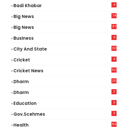
4
Badi Khabar
74
Big News
2
87
Big News
9
4
Business
30
City And State
4
Cricket
52
Cricket News
5
20
Dharm
2
Dharm
3
Education
3
Gov.scehmes
84
Health