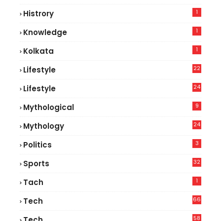
8
1
Histrory
1
Knowledge
1
Kolkata
22
Lifestyle
9
24
Lifestyle
7
9
Mythological
24
Mythology
3
Politics
32
Sports
1
Tach
66
Tech
9
58
Tech