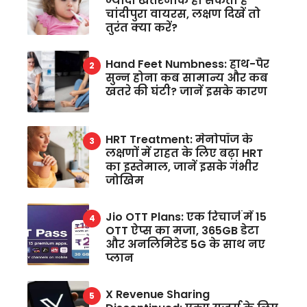
ज्यादा खतरनाक हो सकता है
चांदीपुरा वायरस, लक्षण दिखें तो
तुरंत क्या करें?
Hand Feet Numbness: हाथ-पैर
सुन्न होना कब सामान्य और कब
खतरे की घंटी? जानें इसके कारण
HRT Treatment: मेनोपॉज के
लक्षणों में राहत के लिए बढ़ा HRT
का इस्तेमाल, जानें इसके गंभीर
जोखिम
Jio OTT Plans: एक रिचार्ज में 15
OTT ऐप्स का मजा, 365GB डेटा
और अनलिमिटेड 5G के साथ नए
प्लान
X Revenue Sharing