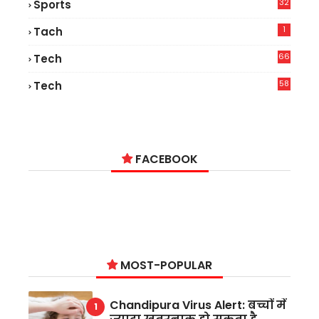
32
Sports
1
Tach
66
Tech
9
58
Tech
9
FACEBOOK
MOST-POPULAR
Chandipura Virus Alert: बच्चों में