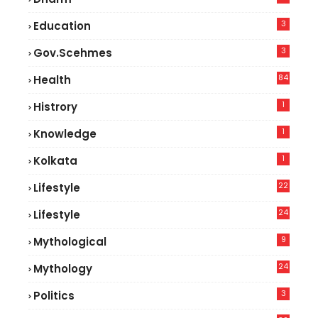
3
Education
3
Gov.scehmes
84
Health
8
1
Histrory
1
Knowledge
1
Kolkata
22
Lifestyle
9
24
Lifestyle
7
9
Mythological
24
Mythology
3
Politics