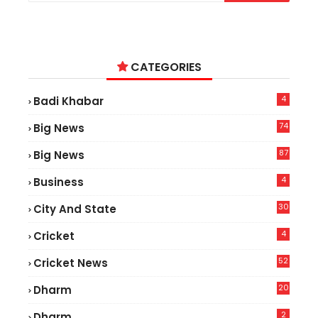
CATEGORIES
4
Badi Khabar
74
Big News
2
87
Big News
9
4
Business
30
City And State
4
Cricket
52
Cricket News
5
20
Dharm
2
Dharm