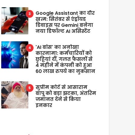
Google Assistant का दौर
खत्म: सितंबर से एंड्रॉयड
डिवाइस पर Gemini बनेगा
नया डिफॉल्ट AI असिस्टेंट
'AI बॉस' का अनोखा
कारनामा: कर्मचारियों को
छुट्टियां दीं, गलत फैसलों से
4 महीने में कंपनी को हुआ
60 लाख रुपये का नुकसान
सुप्रीम कोर्ट से आसाराम
बापू को बड़ा झटका, अंतरिम
जमानत देने से किया
इनकार