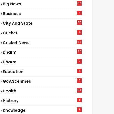
871
Big News
4
Business
30
City And State
4
Cricket
52
Cricket News
2
20
Dharm
2
Dharm
3
Education
3
Gov.scehmes
84
Health
5
1
Histrory
1
Knowledge