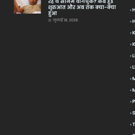
रहे थे सोनम वांगचुक? कब हुई
शुरुआत और अब तक क्या-क्या
हुआ
जुलाई 18, 2026
H
L
L
M
P