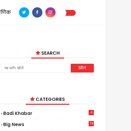
ाणिक
SEARCH
CATEGORIES
4
Badi Khabar
74
Big News
2