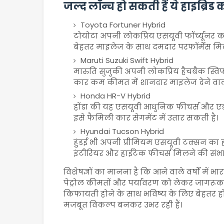
जल्द लॉन्च हो सकती हैं ये हाइब्रिड का
Toyota Fortuner Hybrid
टोयोटा अपनी लोकप्रिय एसयूवी फॉर्च्यूनर का
बेहतर माइलेज के साथ दमदार परफॉर्मेंस मिल
Maruti Suzuki Swift Hybrid
मारुति सुजुकी अपनी लोकप्रिय हैचबैक स्वि
कार कम कीमत में शानदार माइलेज देने वा
Honda HR-V Hybrid
होंडा की यह एसयूवी आधुनिक फीचर्स और एडव
इसे फैमिली कार सेगमेंट में उतार सकती है।
Hyundai Tucson Hybrid
हुंडई भी अपनी प्रीमियम एसयूवी टक्सन का हाइ
इंटीरियर और हाईटेक फीचर्स मिलने की संभा
विशेषज्ञों का मानना है कि आने वाले वर्षों में भा
पेट्रोल कीमतों और पर्यावरण को लेकर जागरूक
किफायती होने के साथ भविष्य के लिए बेहतर हों। 
मजबूत विकल्प बनकर उभर रही हैं।