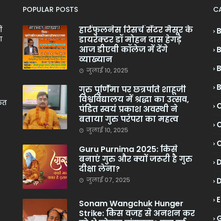
POPULAR POSTS
C
हार्टफुलनेस रिसर्च सेंटर मैसूर के
ं
डायरेक्टर डॉ मोहन दास हेगड़े
ा
आज डीएवी कॉलेज में देंगे
व्याख्यान
जुलाई 10, 2025
गुरु पूर्णिमा पर छत्रपति शाहूजी
विश्वविद्यालय में श्रद्धा का उत्सव,
केत
C
पंडित स्वयं प्रकाश अवस्थी ने
बताया गुरु परंपरा का महत्व
C
जुलाई 10, 2025
Guru Purnima 2025: किसे
बनाएं गुरु और क्यों जरूरी है गुरु
दीक्षा लेना?
जुलाई 07, 2025
Sonam Wangchuk Hunger
Strike: किस वजह से अनशन कर