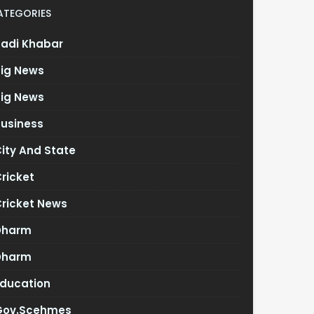
ATEGORIES
Badi Khabar
Big News
Big News
Business
ity And State
ricket
Cricket News
Dharm
Dharm
Education
Gov.scehmes