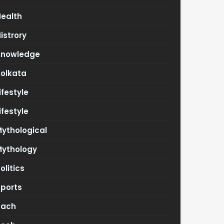
Health
istrory
Knowledge
Kolkata
ifestyle
ifestyle
ythological
Mythology
olitics
Sports
Tach