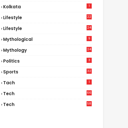
1
Kolkata
22
Lifestyle
9
24
Lifestyle
7
9
Mythological
24
Mythology
3
Politics
32
Sports
1
Tach
66
Tech
9
58
Tech
6