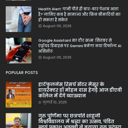
Health Alert: पानी पीते ही बार-बार पेशाब आता
है? जानिए कब है सामान्य और किन बीमारियों का
हो सकता है संकेत
August 06, 2026
Google Assistant का दौर खत्म: सितंबर से
एंड्रॉयड डिवाइस पर Gemini बनेगा नया डिफॉल्ट AI
असिस्टेंट
August 06, 2026
POPULAR POSTS
हार्टफुलनेस रिसर्च सेंटर मैसूर के
डायरेक्टर डॉ मोहन दास हेगड़े आज डीएवी
कॉलेज में देंगे व्याख्यान
जुलाई 10, 2025
गुरु पूर्णिमा पर छत्रपति शाहूजी
विश्वविद्यालय में श्रद्धा का उत्सव, पंडित
स्वयं प्रकाश अवस्थी ने बताया गुरु परंपरा