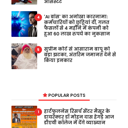
असिस्टेंट
'AI बॉस' का अनोखा कारनामा:
कर्मचारियों को छुट्टियां दीं, गलत
फैसलों से 4 महीने में कंपनी को
हुआ 60 लाख रुपये का नुकसान
सुप्रीम कोर्ट से आसाराम बापू को
बड़ा झटका, अंतरिम जमानत देने से
किया इनकार
POPULAR POSTS
हार्टफुलनेस रिसर्च सेंटर मैसूर के
डायरेक्टर डॉ मोहन दास हेगड़े आज
डीएवी कॉलेज में देंगे व्याख्यान