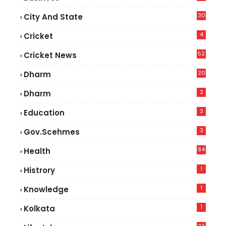
30
City And State
4
Cricket
52
Cricket News
2
20
Dharm
2
Dharm
3
Education
3
Gov.scehmes
84
Health
5
1
Histrory
1
Knowledge
1
Kolkata