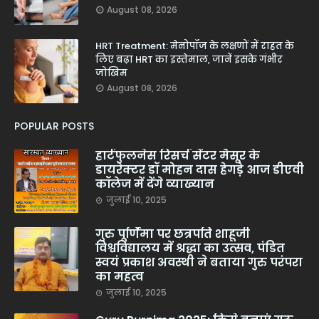
August 08, 2026
HRT Treatment: मेनोपॉज के लक्षणों में राहत के
लिए बढ़ा HRT का इस्तेमाल, जानें इसके गंभीर
जोखिम
August 08, 2026
POPULAR POSTS
हार्टफुलनेस रिसर्च सेंटर मैसूर के
डायरेक्टर डॉ मोहन दास हेगड़े आज डीएवी
कॉलेज में देंगे व्याख्यान
जुलाई 10, 2025
गुरु पूर्णिमा पर छत्रपति शाहूजी
विश्वविद्यालय में श्रद्धा का उत्सव, पंडित
स्वयं प्रकाश अवस्थी ने बताया गुरु परंपरा
का महत्व
जुलाई 10, 2025