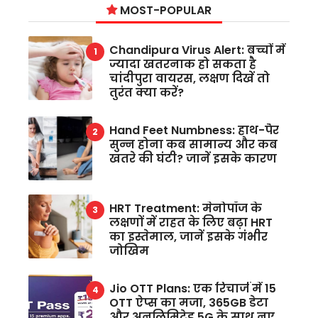
MOST-POPULAR
Chandipura Virus Alert: बच्चों में
ज्यादा खतरनाक हो सकता है
चांदीपुरा वायरस, लक्षण दिखें तो
तुरंत क्या करें?
Hand Feet Numbness: हाथ-पैर
सुन्न होना कब सामान्य और कब
खतरे की घंटी? जानें इसके कारण
HRT Treatment: मेनोपॉज के
लक्षणों में राहत के लिए बढ़ा HRT
का इस्तेमाल, जानें इसके गंभीर
जोखिम
Jio OTT Plans: एक रिचार्ज में 15
OTT ऐप्स का मजा, 365GB डेटा
और अनलिमिटेड 5G के साथ नए