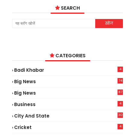
SEARCH
CATEGORIES
4
Badi Khabar
74
Big News
2
87
Big News
9
4
Business
30
City And State
4
Cricket