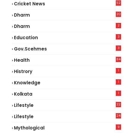
52
Cricket News
5
20
Dharm
2
Dharm
3
Education
3
Gov.scehmes
84
Health
8
1
Histrory
1
Knowledge
1
Kolkata
22
Lifestyle
9
24
Lifestyle
7
9
Mythological