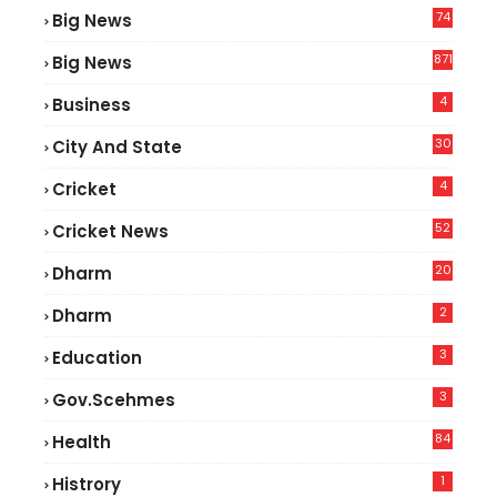
74
Big News
2
871
Big News
4
Business
30
City And State
4
Cricket
52
Cricket News
2
20
Dharm
2
Dharm
3
Education
3
Gov.scehmes
84
Health
5
1
Histrory