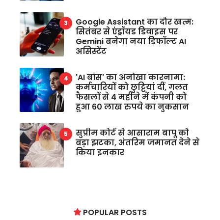
Google Assistant का दौर खत्म:
सितंबर से एंड्रॉयड डिवाइस पर
Gemini बनेगा नया डिफॉल्ट AI
असिस्टेंट
'AI बॉस' का अनोखा कारनामा:
कर्मचारियों को छुट्टियां दीं, गलत
फैसलों से 4 महीने में कंपनी को
हुआ 60 लाख रुपये का नुकसान
सुप्रीम कोर्ट से आसाराम बापू को
बड़ा झटका, अंतरिम जमानत देने से
किया इनकार
POPULAR POSTS