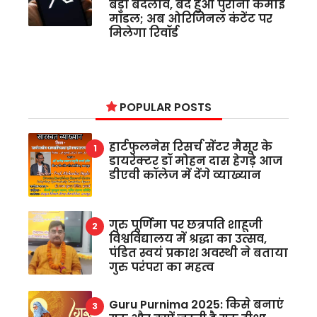
बड़ा बदलाव, बंद हुआ पुराना कमाई
मॉडल; अब ओरिजिनल कंटेंट पर
मिलेगा रिवॉर्ड
POPULAR POSTS
हार्टफुलनेस रिसर्च सेंटर मैसूर के
डायरेक्टर डॉ मोहन दास हेगड़े आज
डीएवी कॉलेज में देंगे व्याख्यान
गुरु पूर्णिमा पर छत्रपति शाहूजी
विश्वविद्यालय में श्रद्धा का उत्सव,
पंडित स्वयं प्रकाश अवस्थी ने बताया
गुरु परंपरा का महत्व
Guru Purnima 2025: किसे बनाएं