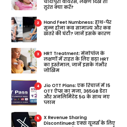
चांदीपुरा वायरस, लक्षण दिखें तो
तुरंत क्या करें?
Hand Feet Numbness: हाथ-पैर
सुन्न होना कब सामान्य और कब
खतरे की घंटी? जानें इसके कारण
HRT Treatment: मेनोपॉज के
लक्षणों में राहत के लिए बढ़ा HRT
का इस्तेमाल, जानें इसके गंभीर
जोखिम
Jio OTT Plans: एक रिचार्ज में 15
OTT ऐप्स का मजा, 365GB डेटा
और अनलिमिटेड 5G के साथ नए
प्लान
X Revenue Sharing
Discontinued: एक्स यूजर्स के लिए