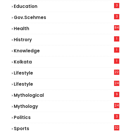
3
Education
3
Gov.scehmes
84
Health
8
1
Histrory
1
Knowledge
1
Kolkata
22
Lifestyle
9
24
Lifestyle
7
9
Mythological
24
Mythology
3
Politics
32
Sports