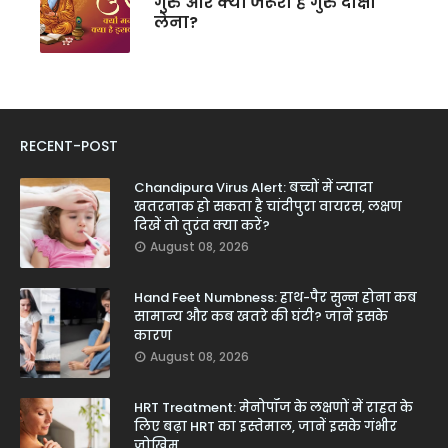
गुरु और क्यों जरूरी है गुरु दीक्षा
लेना?
RECENT-POST
Chandipura Virus Alert: बच्चों में ज्यादा
खतरनाक हो सकता है चांदीपुरा वायरस, लक्षण
दिखें तो तुरंत क्या करें?
August 08, 2026
Hand Feet Numbness: हाथ-पैर सुन्न होना कब
सामान्य और कब खतरे की घंटी? जानें इसके
कारण
August 08, 2026
HRT Treatment: मेनोपॉज के लक्षणों में राहत के
लिए बढ़ा HRT का इस्तेमाल, जानें इसके गंभीर
जोखिम