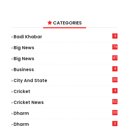
CATEGORIES
4
Badi Khabar
74
Big News
2
87
Big News
9
4
Business
30
City And State
4
Cricket
52
Cricket News
5
20
Dharm
2
Dharm