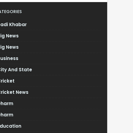
ATEGORIES
Badi Khabar
Big News
Big News
Business
ity And State
ricket
Cricket News
Dharm
Dharm
Education