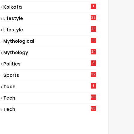
1
Kolkata
22
Lifestyle
9
24
Lifestyle
7
9
Mythological
24
Mythology
3
Politics
32
Sports
1
Tach
66
Tech
9
58
Tech
9