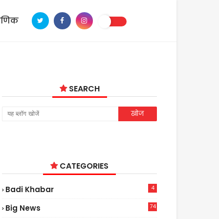
ाणिक
SEARCH
CATEGORIES
4
Badi Khabar
74
Big News
2