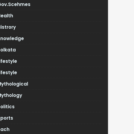
Gov.scehmes
Health
istrory
Knowledge
Kolkata
ifestyle
ifestyle
ythological
Mythology
olitics
Sports
Tach