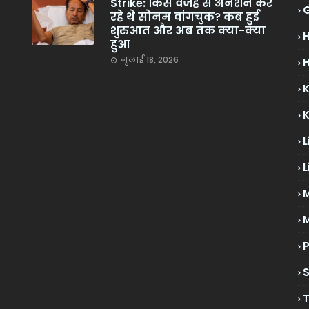
Strike: किस वजह से अनशन कर
रहे थे सोनम वांगचुक? कब हुई
शुरुआत और अब तक क्या-क्या
हुआ
जुलाई 18, 2026
H
L
L
M
P