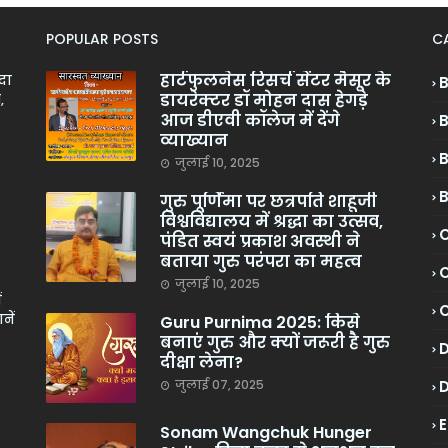
POPULAR POSTS
C
हार्टफुलनेस रिसर्च सेंटर मैसूर के
ादा
डायरेक्टर डॉ मोहन दास हेगड़े
,
आज डीएवी कॉलेज में देंगे
व्याख्यान
जुलाई 10, 2025
गुरु पूर्णिमा पर छत्रपति शाहूजी
विश्वविद्यालय में श्रद्धा का उत्सव,
C
पंडित स्वयं प्रकाश अवस्थी ने
बताया गुरु परंपरा का महत्व
C
जुलाई 10, 2025
ं
नें
Guru Purnima 2025: किसे
बनाएं गुरु और क्यों जरूरी है गुरु
दीक्षा लेना?
जुलाई 07, 2025
Sonam Wangchuk Hunger