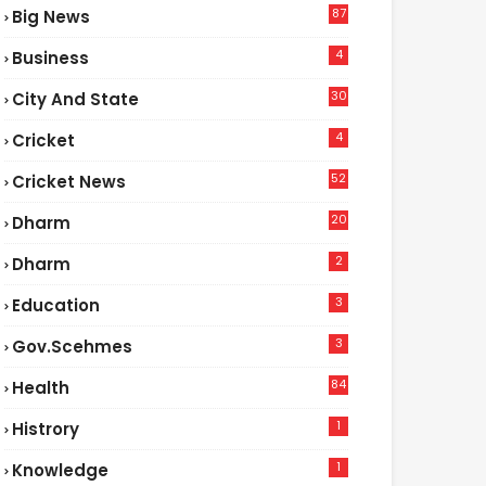
87
Big News
9
4
Business
30
City And State
4
Cricket
52
Cricket News
5
20
Dharm
2
Dharm
3
Education
3
Gov.scehmes
84
Health
8
1
Histrory
1
Knowledge