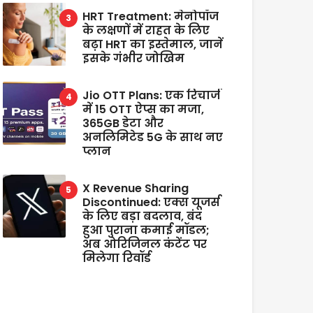
HRT Treatment: मेनोपॉज
के लक्षणों में राहत के लिए
बढ़ा HRT का इस्तेमाल, जानें
इसके गंभीर जोखिम
Jio OTT Plans: एक रिचार्ज
में 15 OTT ऐप्स का मजा,
365GB डेटा और
अनलिमिटेड 5G के साथ नए
प्लान
X Revenue Sharing
Discontinued: एक्स यूजर्स
के लिए बड़ा बदलाव, बंद
हुआ पुराना कमाई मॉडल;
अब ओरिजिनल कंटेंट पर
मिलेगा रिवॉर्ड