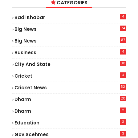
CATEGORIES
4
Badi Khabar
74
Big News
2
87
Big News
9
4
Business
30
City And State
4
Cricket
52
Cricket News
5
20
Dharm
2
Dharm
3
Education
3
Gov.scehmes