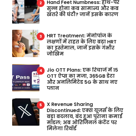
Hand Feet Numbness: हाथ-पैर
सुन्न होना कब सामान्य और कब
खतरे की घंटी? जानें इसके कारण
HRT Treatment: मेनोपॉज के
लक्षणों में राहत के लिए बढ़ा HRT
का इस्तेमाल, जानें इसके गंभीर
जोखिम
Jio OTT Plans: एक रिचार्ज में 15
OTT ऐप्स का मजा, 365GB डेटा
और अनलिमिटेड 5G के साथ नए
प्लान
X Revenue Sharing
Discontinued: एक्स यूजर्स के लिए
बड़ा बदलाव, बंद हुआ पुराना कमाई
मॉडल; अब ओरिजिनल कंटेंट पर
मिलेगा रिवॉर्ड