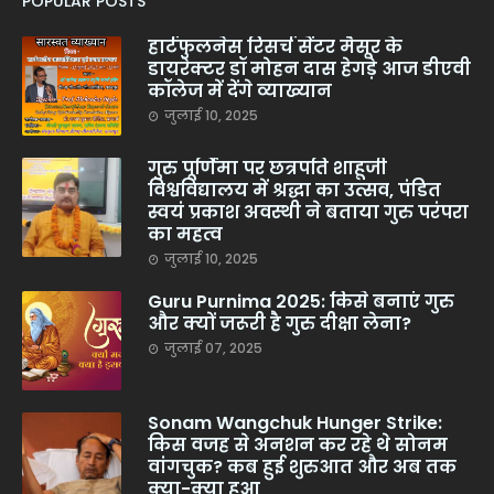
POPULAR POSTS
हार्टफुलनेस रिसर्च सेंटर मैसूर के
डायरेक्टर डॉ मोहन दास हेगड़े आज डीएवी
कॉलेज में देंगे व्याख्यान
जुलाई 10, 2025
गुरु पूर्णिमा पर छत्रपति शाहूजी
विश्वविद्यालय में श्रद्धा का उत्सव, पंडित
स्वयं प्रकाश अवस्थी ने बताया गुरु परंपरा
का महत्व
जुलाई 10, 2025
Guru Purnima 2025: किसे बनाएं गुरु
और क्यों जरूरी है गुरु दीक्षा लेना?
जुलाई 07, 2025
Sonam Wangchuk Hunger Strike:
किस वजह से अनशन कर रहे थे सोनम
वांगचुक? कब हुई शुरुआत और अब तक
क्या-क्या हुआ