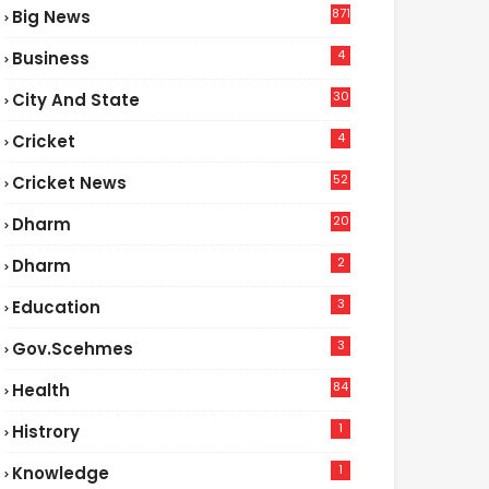
871
Big News
4
Business
30
City And State
4
Cricket
52
Cricket News
2
20
Dharm
2
Dharm
3
Education
3
Gov.scehmes
84
Health
5
1
Histrory
1
Knowledge