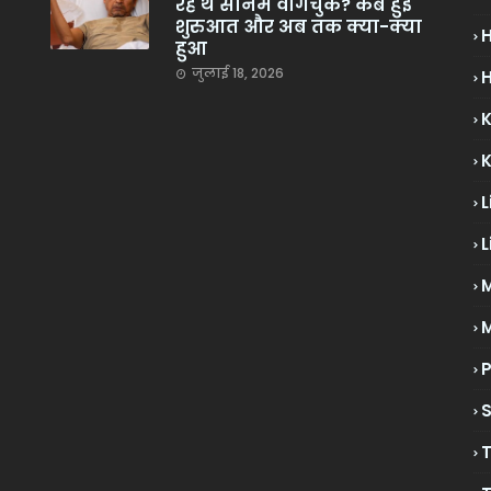
रहे थे सोनम वांगचुक? कब हुई
शुरुआत और अब तक क्या-क्या
हुआ
जुलाई 18, 2026
H
L
L
M
P