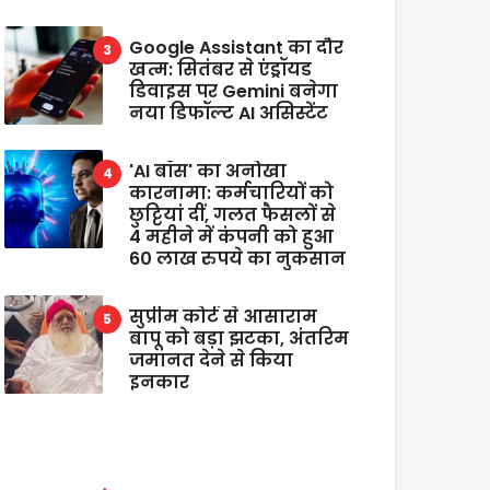
Google Assistant का दौर
खत्म: सितंबर से एंड्रॉयड
डिवाइस पर Gemini बनेगा
नया डिफॉल्ट AI असिस्टेंट
'AI बॉस' का अनोखा
कारनामा: कर्मचारियों को
छुट्टियां दीं, गलत फैसलों से
4 महीने में कंपनी को हुआ
60 लाख रुपये का नुकसान
सुप्रीम कोर्ट से आसाराम
बापू को बड़ा झटका, अंतरिम
जमानत देने से किया
इनकार