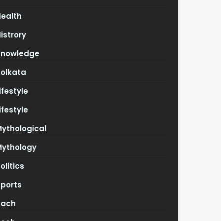
Health
istrory
Knowledge
Kolkata
ifestyle
ifestyle
ythological
Mythology
olitics
Sports
Tach