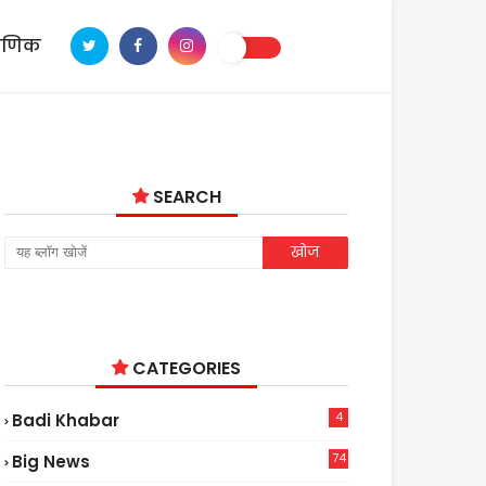
ाणिक
SEARCH
CATEGORIES
4
Badi Khabar
74
Big News
2