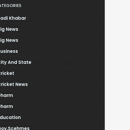
ATEGORIES
Badi Khabar
Big News
Big News
Business
ity And State
ricket
Cricket News
Dharm
Dharm
Education
Gov.scehmes