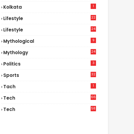
1
Kolkata
22
Lifestyle
9
24
Lifestyle
7
9
Mythological
24
Mythology
3
Politics
32
Sports
1
Tach
66
Tech
9
58
Tech
6