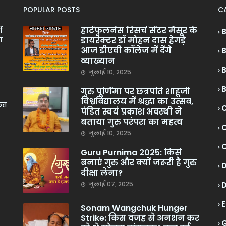
POPULAR POSTS
C
हार्टफुलनेस रिसर्च सेंटर मैसूर के
ं
डायरेक्टर डॉ मोहन दास हेगड़े
ा
आज डीएवी कॉलेज में देंगे
व्याख्यान
जुलाई 10, 2025
गुरु पूर्णिमा पर छत्रपति शाहूजी
विश्वविद्यालय में श्रद्धा का उत्सव,
केत
C
पंडित स्वयं प्रकाश अवस्थी ने
बताया गुरु परंपरा का महत्व
C
जुलाई 10, 2025
Guru Purnima 2025: किसे
बनाएं गुरु और क्यों जरूरी है गुरु
दीक्षा लेना?
जुलाई 07, 2025
Sonam Wangchuk Hunger
Strike: किस वजह से अनशन कर