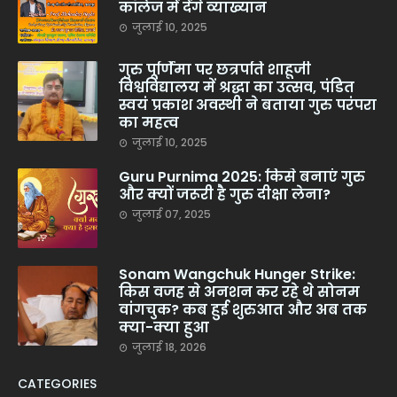
कॉलेज में देंगे व्याख्यान
जुलाई 10, 2025
गुरु पूर्णिमा पर छत्रपति शाहूजी
विश्वविद्यालय में श्रद्धा का उत्सव, पंडित
स्वयं प्रकाश अवस्थी ने बताया गुरु परंपरा
का महत्व
जुलाई 10, 2025
Guru Purnima 2025: किसे बनाएं गुरु
और क्यों जरूरी है गुरु दीक्षा लेना?
जुलाई 07, 2025
Sonam Wangchuk Hunger Strike:
किस वजह से अनशन कर रहे थे सोनम
वांगचुक? कब हुई शुरुआत और अब तक
क्या-क्या हुआ
जुलाई 18, 2026
CATEGORIES