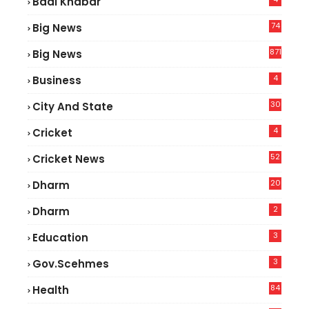
Badi Khabar
74
Big News
2
871
Big News
4
Business
30
City And State
4
Cricket
52
Cricket News
2
20
Dharm
2
Dharm
3
Education
3
Gov.scehmes
84
Health
5