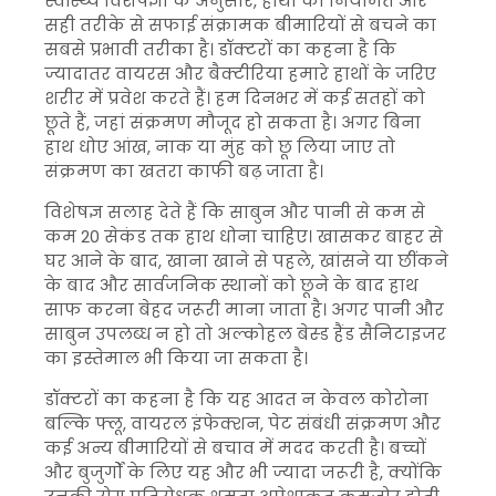
स्वास्थ्य विशेषज्ञों के अनुसार, हाथों की नियमित और
सही तरीके से सफाई संक्रामक बीमारियों से बचने का
सबसे प्रभावी तरीका है। डॉक्टरों का कहना है कि
ज्यादातर वायरस और बैक्टीरिया हमारे हाथों के जरिए
शरीर में प्रवेश करते हैं। हम दिनभर में कई सतहों को
छूते हैं, जहां संक्रमण मौजूद हो सकता है। अगर बिना
हाथ धोए आंख, नाक या मुंह को छू लिया जाए तो
संक्रमण का खतरा काफी बढ़ जाता है।
विशेषज्ञ सलाह देते हैं कि साबुन और पानी से कम से
कम 20 सेकंड तक हाथ धोना चाहिए। खासकर बाहर से
घर आने के बाद, खाना खाने से पहले, खांसने या छींकने
के बाद और सार्वजनिक स्थानों को छूने के बाद हाथ
साफ करना बेहद जरूरी माना जाता है। अगर पानी और
साबुन उपलब्ध न हो तो अल्कोहल बेस्ड हैंड सैनिटाइजर
का इस्तेमाल भी किया जा सकता है।
डॉक्टरों का कहना है कि यह आदत न केवल कोरोना
बल्कि फ्लू, वायरल इंफेक्शन, पेट संबंधी संक्रमण और
कई अन्य बीमारियों से बचाव में मदद करती है। बच्चों
और बुजुर्गों के लिए यह और भी ज्यादा जरूरी है, क्योंकि