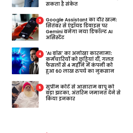
सकता है संकेत
Google Assistant का दौर खत्म:
सितंबर से एंड्रॉयड डिवाइस पर
Gemini बनेगा नया डिफॉल्ट AI
असिस्टेंट
'AI बॉस' का अनोखा कारनामा:
कर्मचारियों को छुट्टियां दीं, गलत
फैसलों से 4 महीने में कंपनी को
हुआ 60 लाख रुपये का नुकसान
सुप्रीम कोर्ट से आसाराम बापू को
बड़ा झटका, अंतरिम जमानत देने से
किया इनकार