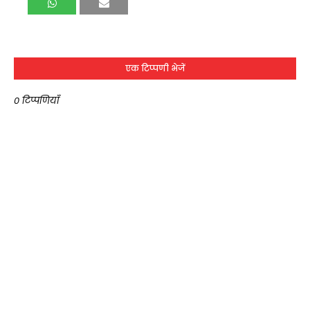
एक टिप्पणी भेजें
0 टिप्पणियाँ