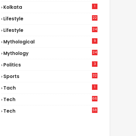
1
Kolkata
22
Lifestyle
9
24
Lifestyle
7
9
Mythological
24
Mythology
3
Politics
32
Sports
1
Tach
66
Tech
9
58
Tech
6