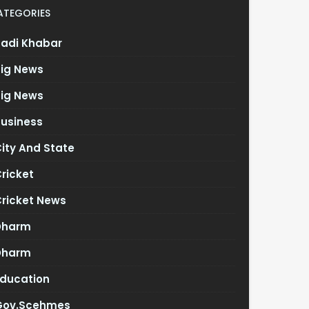
ATEGORIES
Badi Khabar
Big News
Big News
Business
ity And State
ricket
Cricket News
Dharm
Dharm
Education
Gov.scehmes