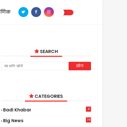
ाणिक
SEARCH
CATEGORIES
4
Badi Khabar
74
Big News
2