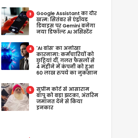
Google Assistant का दौर
खत्म: सितंबर से एंड्रॉयड
डिवाइस पर Gemini बनेगा
नया डिफॉल्ट AI असिस्टेंट
'AI बॉस' का अनोखा
कारनामा: कर्मचारियों को
छुट्टियां दीं, गलत फैसलों से
4 महीने में कंपनी को हुआ
60 लाख रुपये का नुकसान
सुप्रीम कोर्ट से आसाराम
बापू को बड़ा झटका, अंतरिम
जमानत देने से किया
इनकार