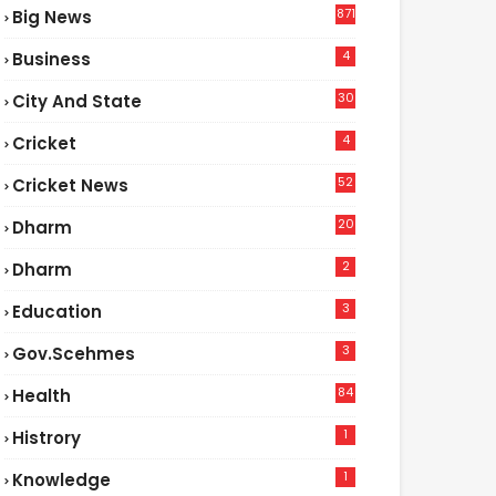
871
Big News
4
Business
30
City And State
4
Cricket
52
Cricket News
2
20
Dharm
2
Dharm
3
Education
3
Gov.scehmes
84
Health
5
1
Histrory
1
Knowledge