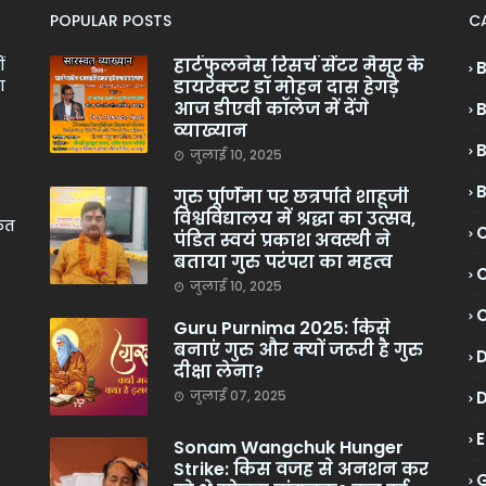
POPULAR POSTS
C
हार्टफुलनेस रिसर्च सेंटर मैसूर के
ं
डायरेक्टर डॉ मोहन दास हेगड़े
ा
आज डीएवी कॉलेज में देंगे
व्याख्यान
जुलाई 10, 2025
गुरु पूर्णिमा पर छत्रपति शाहूजी
विश्वविद्यालय में श्रद्धा का उत्सव,
केत
C
पंडित स्वयं प्रकाश अवस्थी ने
बताया गुरु परंपरा का महत्व
C
जुलाई 10, 2025
Guru Purnima 2025: किसे
बनाएं गुरु और क्यों जरूरी है गुरु
दीक्षा लेना?
जुलाई 07, 2025
Sonam Wangchuk Hunger
Strike: किस वजह से अनशन कर