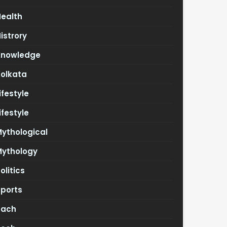
Health
istrory
Knowledge
Kolkata
ifestyle
ifestyle
ythological
Mythology
olitics
Sports
Tach