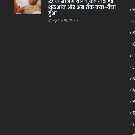
रहे थे सोनम वांगचुक? कब हुई
शुरुआत और अब तक क्या-क्या
हुआ
जुलाई 18, 2026
H
L
L
M
P