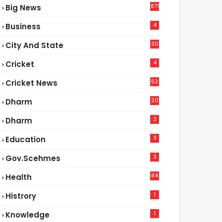
871
Big News
4
Business
30
City And State
4
Cricket
52
Cricket News
2
20
Dharm
2
Dharm
3
Education
3
Gov.scehmes
84
Health
5
1
Histrory
1
Knowledge