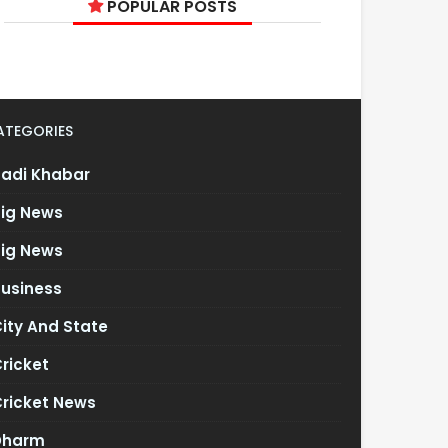
POPULAR POSTS
ATEGORIES
Badi Khabar
Big News
Big News
Business
ity And State
ricket
Cricket News
Dharm