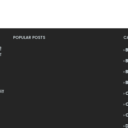
POPULAR POSTS
C
ं
ा
केत
C
C