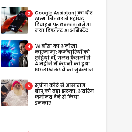
Google Assistant का दौर
खत्म: सितंबर से एंड्रॉयड
डिवाइस पर Gemini बनेगा
नया डिफॉल्ट AI असिस्टेंट
'AI बॉस' का अनोखा
कारनामा: कर्मचारियों को
छुट्टियां दीं, गलत फैसलों से
4 महीने में कंपनी को हुआ
60 लाख रुपये का नुकसान
सुप्रीम कोर्ट से आसाराम
बापू को बड़ा झटका, अंतरिम
जमानत देने से किया
इनकार