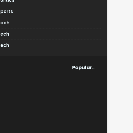
olitics
Sports
Tach
Tech
Tech
Popular..