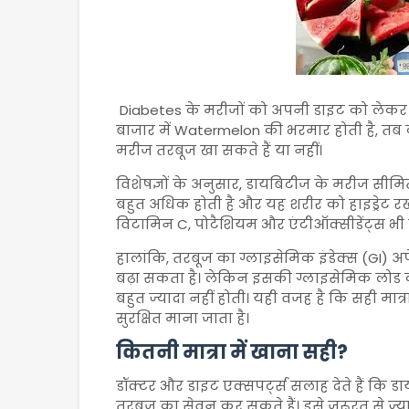
Diabetes
के मरीजों को अपनी डाइट को लेकर क
बाजार में
Watermelon
की भरमार होती है, तब 
मरीज तरबूज खा सकते हैं या नहीं।
विशेषज्ञों के अनुसार, डायबिटीज के मरीज सीमित म
बहुत अधिक होती है और यह शरीर को हाइड्रेट र
विटामिन C, पोटैशियम और एंटीऑक्सीडेंट्स भी पाए
हालांकि, तरबूज का ग्लाइसेमिक इंडेक्स (GI) अपे
बढ़ा सकता है। लेकिन इसकी ग्लाइसेमिक लोड कम म
बहुत ज्यादा नहीं होती। यही वजह है कि सही मात
सुरक्षित माना जाता है।
कितनी मात्रा में खाना सही?
डॉक्टर और डाइट एक्सपर्ट्स सलाह देते हैं कि
तरबूज का सेवन कर सकते हैं। इसे जरूरत से ज्य