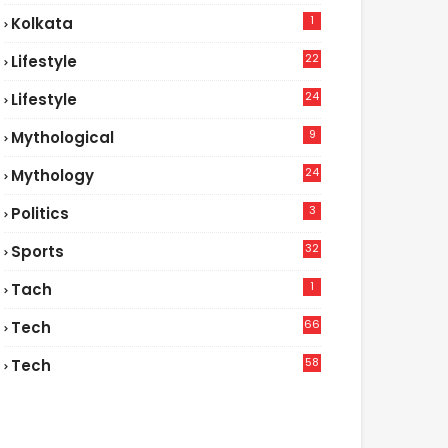
1
Kolkata
22
Lifestyle
9
24
Lifestyle
7
9
Mythological
24
Mythology
3
Politics
32
Sports
1
Tach
66
Tech
9
58
Tech
6