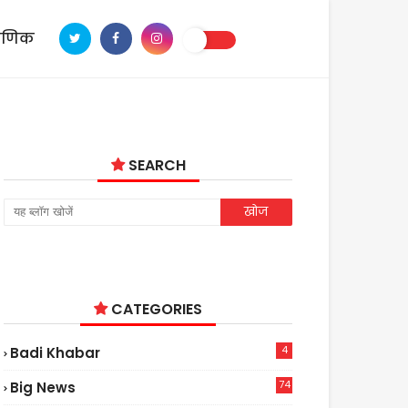
ाणिक
SEARCH
CATEGORIES
4
Badi Khabar
74
Big News
2