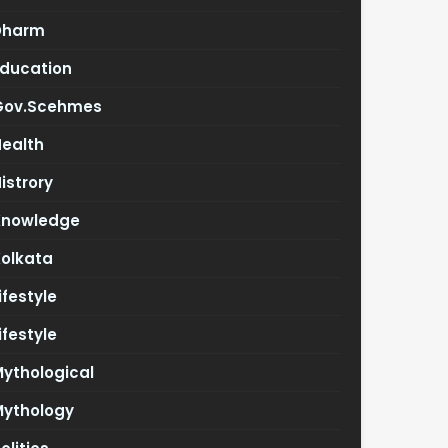
Dharm
Education
Gov.scehmes
Health
istrory
Knowledge
Kolkata
ifestyle
ifestyle
ythological
Mythology