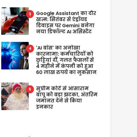
Google Assistant का दौर
खत्म: सितंबर से एंड्रॉयड
डिवाइस पर Gemini बनेगा
नया डिफॉल्ट AI असिस्टेंट
'AI बॉस' का अनोखा
कारनामा: कर्मचारियों को
छुट्टियां दीं, गलत फैसलों से
4 महीने में कंपनी को हुआ
60 लाख रुपये का नुकसान
सुप्रीम कोर्ट से आसाराम
बापू को बड़ा झटका, अंतरिम
जमानत देने से किया
इनकार