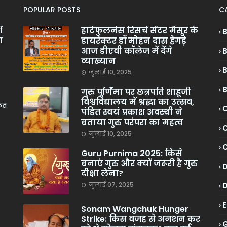
POPULAR POSTS
C
हार्टफुलनेस रिसर्च सेंटर मैसूर के
ं
डायरेक्टर डॉ मोहन दास हेगड़े
ा
आज डीएवी कॉलेज में देंगे
व्याख्यान
जुलाई 10, 2025
गुरु पूर्णिमा पर छत्रपति शाहूजी
विश्वविद्यालय में श्रद्धा का उत्सव,
केत
C
पंडित स्वयं प्रकाश अवस्थी ने
बताया गुरु परंपरा का महत्व
C
जुलाई 10, 2025
Guru Purnima 2025: किसे
बनाएं गुरु और क्यों जरूरी है गुरु
दीक्षा लेना?
जुलाई 07, 2025
Sonam Wangchuk Hunger
Strike: किस वजह से अनशन कर