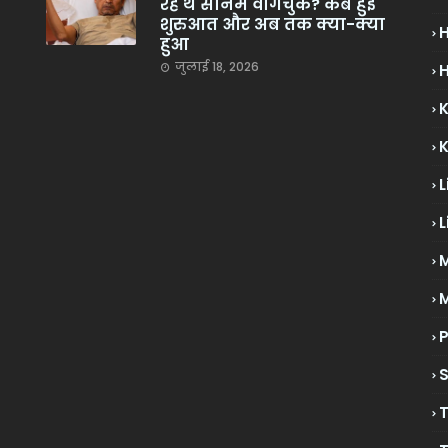
रहे थे सोनम वांगचुक? कब हुई
शुरुआत और अब तक क्या-क्या
हुआ
जुलाई 18, 2026
H
L
L
M
P