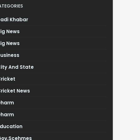
ATEGORIES
Badi Khabar
Big News
Big News
Business
ity And State
ricket
Cricket News
Dharm
Dharm
Education
Gov.scehmes