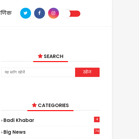
ाणिक
SEARCH
CATEGORIES
4
Badi Khabar
74
Big News
2