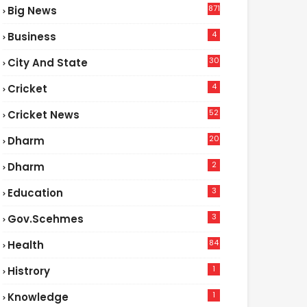
871
Big News
4
Business
30
City And State
4
Cricket
52
Cricket News
2
20
Dharm
2
Dharm
3
Education
3
Gov.scehmes
84
Health
5
1
Histrory
1
Knowledge