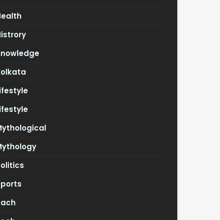
Health
istrory
Knowledge
Kolkata
ifestyle
ifestyle
ythological
Mythology
olitics
Sports
Tach