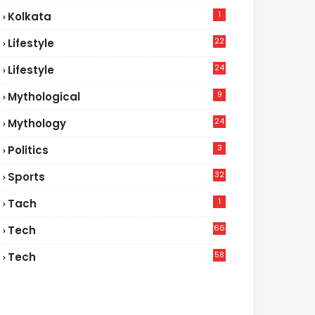
1
Kolkata
22
Lifestyle
9
24
Lifestyle
7
9
Mythological
24
Mythology
3
Politics
32
Sports
1
Tach
66
Tech
9
58
Tech
6