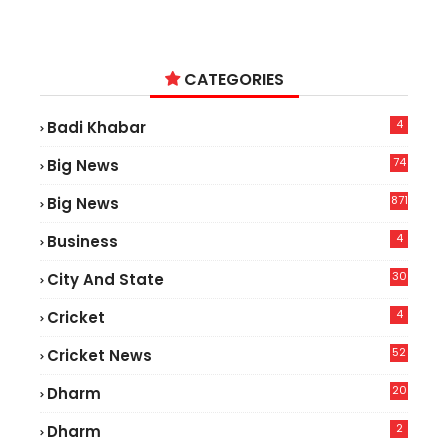
CATEGORIES
4
Badi Khabar
74
Big News
2
871
Big News
4
Business
30
City And State
4
Cricket
52
Cricket News
2
20
Dharm
2
Dharm