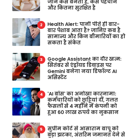
जानें कैसे बनता है, कैसे पहचानें
और कितना सुरक्षित है
Health Alert: पानी पीते ही बार-
बार पेशाब आता है? जानिए कब है
सामान्य और किन बीमारियों का हो
सकता है संकेत
Google Assistant का दौर खत्म:
सितंबर से एंड्रॉयड डिवाइस पर
Gemini बनेगा नया डिफॉल्ट AI
असिस्टेंट
'AI बॉस' का अनोखा कारनामा:
कर्मचारियों को छुट्टियां दीं, गलत
फैसलों से 4 महीने में कंपनी को
हुआ 60 लाख रुपये का नुकसान
सुप्रीम कोर्ट से आसाराम बापू को
बड़ा झटका, अंतरिम जमानत देने से