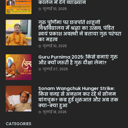
कॉलेज में देंगे व्याख्यान
जुलाई 10, 2025
गुरु पूर्णिमा पर छत्रपति शाहूजी
विश्वविद्यालय में श्रद्धा का उत्सव, पंडित
स्वयं प्रकाश अवस्थी ने बताया गुरु परंपरा
का महत्व
जुलाई 10, 2025
Guru Purnima 2025: किसे बनाएं गुरु
और क्यों जरूरी है गुरु दीक्षा लेना?
जुलाई 07, 2025
Sonam Wangchuk Hunger Strike:
किस वजह से अनशन कर रहे थे सोनम
वांगचुक? कब हुई शुरुआत और अब तक
क्या-क्या हुआ
जुलाई 18, 2026
CATEGORIES