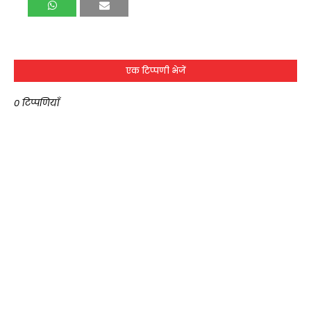
एक टिप्पणी भेजें
0 टिप्पणियाँ