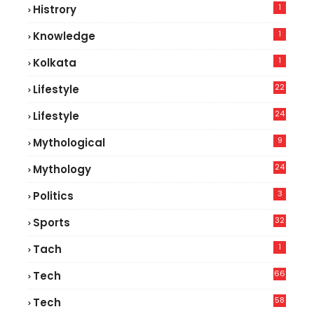
1
Histrory
1
Knowledge
1
Kolkata
22
Lifestyle
9
24
Lifestyle
7
9
Mythological
24
Mythology
3
Politics
32
Sports
1
Tach
66
Tech
9
58
Tech
4