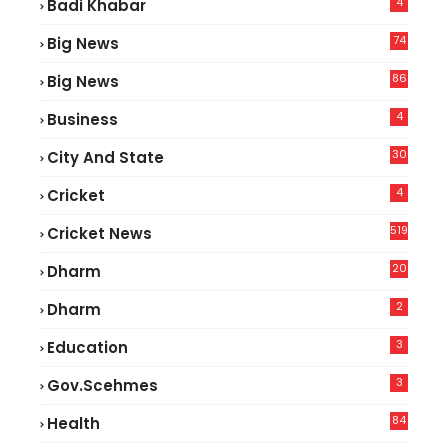
4
Badi Khabar
74
Big News
2
86
Big News
4
4
Business
30
City And State
4
Cricket
519
Cricket News
20
Dharm
2
Dharm
3
Education
3
Gov.scehmes
84
Health
3