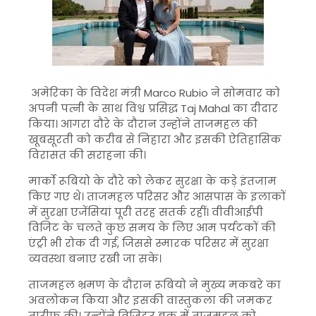
अमेरिका के विदेश मंत्री
Marco Rubio
ने सोमवार को
अपनी पत्नी के साथ विश्व प्रसिद्ध
Taj Mahal
का दीदार
किया। आगरा दौरे के दौरान उन्होंने ताजमहल की
खूबसूरती को करीब से निहारा और इसकी ऐतिहासिक
विरासत की सराहना की।
मार्को रूबियो के दौरे को लेकर सुरक्षा के कड़े इंतजाम
किए गए थे। ताजमहल परिसर और आसपास के इलाकों
में सुरक्षा एजेंसियां पूरी तरह सतर्क रहीं। वीवीआईपी
विजिट के चलते कुछ समय के लिए आम पर्यटकों की
एंट्री भी रोक दी गई, जिससे स्मारक परिसर में सुरक्षा
व्यवस्था बनाए रखी जा सके।
ताजमहल भ्रमण के दौरान रूबियो ने मुख्य मकबरे का
अवलोकन किया और इसकी वास्तुकला की जमकर
तारीफ की। उन्होंने विजिटर बुक में ताजमहल को