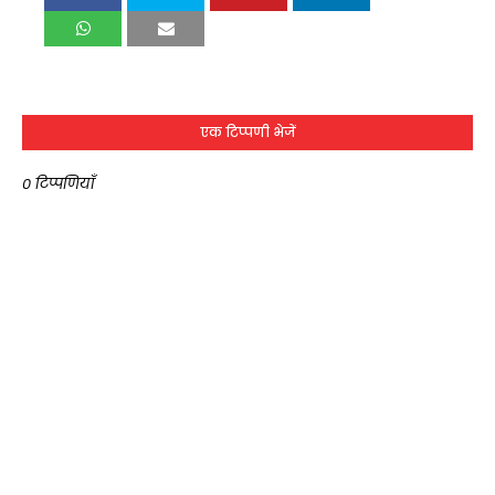
एक टिप्पणी भेजें
0 टिप्पणियाँ