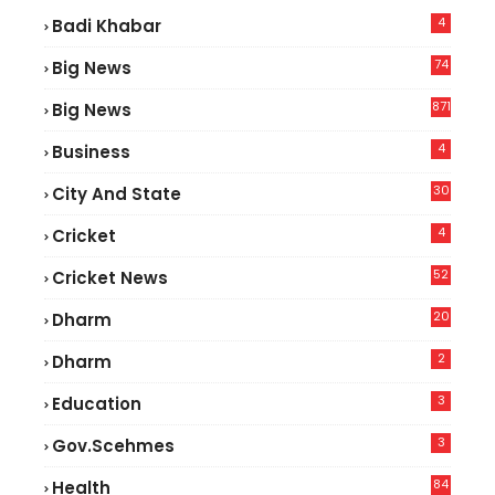
4
Badi Khabar
74
Big News
2
871
Big News
4
Business
30
City And State
4
Cricket
52
Cricket News
2
20
Dharm
2
Dharm
3
Education
3
Gov.scehmes
84
Health