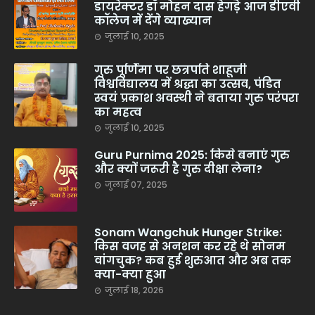
डायरेक्टर डॉ मोहन दास हेगड़े आज डीएवी
कॉलेज में देंगे व्याख्यान
जुलाई 10, 2025
गुरु पूर्णिमा पर छत्रपति शाहूजी
विश्वविद्यालय में श्रद्धा का उत्सव, पंडित
स्वयं प्रकाश अवस्थी ने बताया गुरु परंपरा
का महत्व
जुलाई 10, 2025
Guru Purnima 2025: किसे बनाएं गुरु
और क्यों जरूरी है गुरु दीक्षा लेना?
जुलाई 07, 2025
Sonam Wangchuk Hunger Strike:
किस वजह से अनशन कर रहे थे सोनम
वांगचुक? कब हुई शुरुआत और अब तक
क्या-क्या हुआ
जुलाई 18, 2026