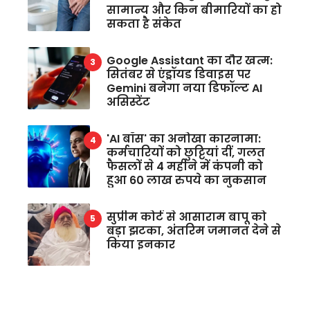
सामान्य और किन बीमारियों का हो
सकता है संकेत
Google Assistant का दौर खत्म:
सितंबर से एंड्रॉयड डिवाइस पर
Gemini बनेगा नया डिफॉल्ट AI
असिस्टेंट
'AI बॉस' का अनोखा कारनामा:
कर्मचारियों को छुट्टियां दीं, गलत
फैसलों से 4 महीने में कंपनी को
हुआ 60 लाख रुपये का नुकसान
सुप्रीम कोर्ट से आसाराम बापू को
बड़ा झटका, अंतरिम जमानत देने से
किया इनकार