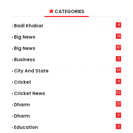
CATEGORIES
4
Badi Khabar
74
Big News
2
87
Big News
9
4
Business
30
City And State
4
Cricket
52
Cricket News
5
20
Dharm
2
Dharm
3
Education