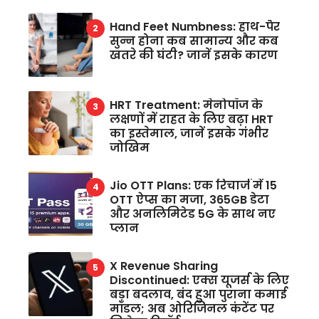
Hand Feet Numbness: हाथ-पैर
सुन्न होना कब सामान्य और कब
खतरे की घंटी? जानें इसके कारण
HRT Treatment: मेनोपॉज के
लक्षणों में राहत के लिए बढ़ा HRT
का इस्तेमाल, जानें इसके गंभीर
जोखिम
Jio OTT Plans: एक रिचार्ज में 15
OTT ऐप्स का मजा, 365GB डेटा
और अनलिमिटेड 5G के साथ नए
प्लान
X Revenue Sharing
Discontinued: एक्स यूजर्स के लिए
बड़ा बदलाव, बंद हुआ पुराना कमाई
मॉडल; अब ओरिजिनल कंटेंट पर